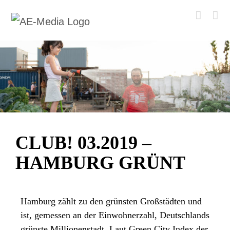
Zum
Inhalt
springen
CLUB! 03.2019 –
HAMBURG GRÜNT
Hamburg zählt zu den grünsten Großstädten und
ist, gemessen an der Einwohnerzahl, Deutschlands
grünste Millionenstadt. Laut Green City Index der