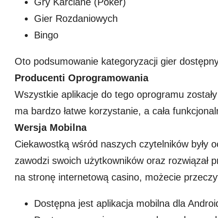
Gry Karciane (Poker)
Gier Rozdaniowych
Bingo
Oto podsumowanie kategoryzacji gier dostępny
Producenti Oprogramowania
Wszystkie aplikacje do tego oprogramu zostały
ma bardzo łatwe korzystanie, a cała funkcjon
Wersja Mobilna
Ciekawostką wśród naszych czytelników były oc
zawodzi swoich użytkowników oraz rozwiązał p
na stronę internetową casino, możecie przeczy
Dostępna jest aplikacja mobilna dla Androi