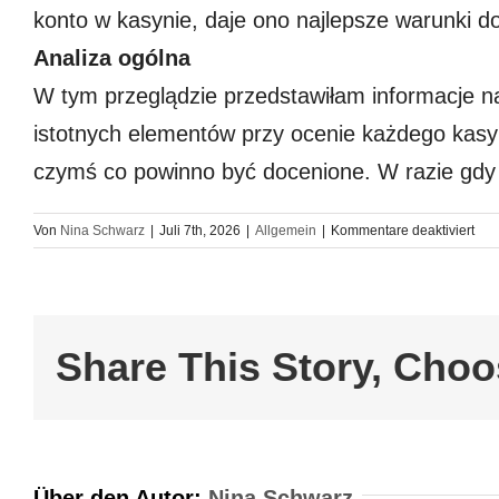
konto w kasynie, daje ono najlepsze warunki do
Analiza ogólna
W tym przeglądzie przedstawiłam informacje n
istotnych elementów przy ocenie każdego kasyn
czymś co powinno być docenione. W razie gdy
für
Von
Nina Schwarz
|
Juli 7th, 2026
|
Allgemein
|
Kommentare deaktiviert
Wiel
Wył
Szp
W
Kas
Share This Story, Choo
Über den Autor:
Nina Schwarz