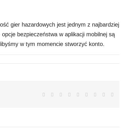
ść gier hazardowych jest jednym z najbardziej
opcje bezpieczeństwa w aplikacji mobilnej są
glibyśmy w tym momencie stworzyć konto.
Facebook
Twitter
LinkedIn
Reddit
WhatsApp
Tumblr
Pinterest
Vk
E-
Mail