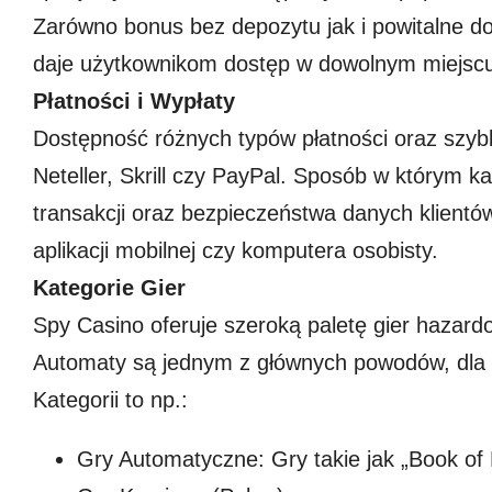
Zarówno bonus bez depozytu jak i powitalne d
daje użytkownikom dostęp w dowolnym miejscu 
Płatności i Wypłaty
Dostępność różnych typów płatności oraz szybk
Neteller, Skrill czy PayPal. Sposób w którym 
transakcji oraz bezpieczeństwa danych klientó
aplikacji mobilnej czy komputera osobisty.
Kategorie Gier
Spy Casino oferuje szeroką paletę gier hazard
Automaty są jednym z głównych powodów, dla k
Kategorii to np.:
Gry Automatyczne: Gry takie jak „Book of 