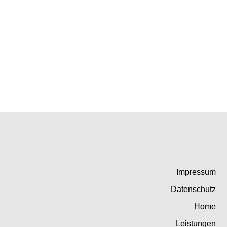
Impressum
Datenschutz
Home
Leistungen