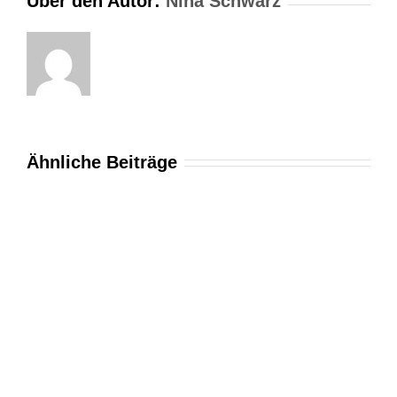
Über den Autor:
Nina Schwarz
Ähnliche Beiträge