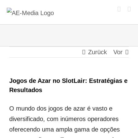
Zum
Inhalt
springen
Zurück
Vor
Jogos de Azar no SlotLair: Estratégias e
Resultados
O mundo dos jogos de azar é vasto e
diversificado, com inúmeros operadores
oferecendo uma ampla gama de opções