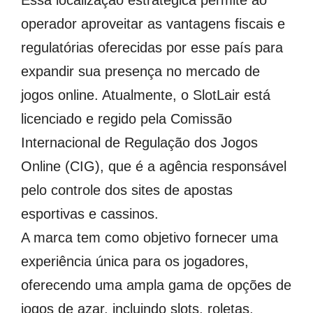
Essa localização estratégica permite ao
operador aproveitar as vantagens fiscais e
regulatórias oferecidas por esse país para
expandir sua presença no mercado de
jogos online. Atualmente, o SlotLair está
licenciado e regido pela Comissão
Internacional de Regulação dos Jogos
Online (CIG), que é a agência responsável
pelo controle dos sites de apostas
esportivas e cassinos.
A marca tem como objetivo fornecer uma
experiência única para os jogadores,
oferecendo uma ampla gama de opções de
jogos de azar, incluindo slots, roletas,