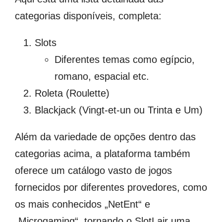
categorias disponíveis, completa:
Slots
Diferentes temas como egípcio,
romano, espacial etc.
Roleta (Roulette)
Blackjack (Vingt-et-un ou Trinta e Um)
Além da variedade de opções dentro das
categorias acima, a plataforma também
oferece um catálogo vasto de jogos
fornecidos por diferentes provedores, como
os mais conhecidos „NetEnt“ e
„Microgaming“, tornando o SlotLair uma