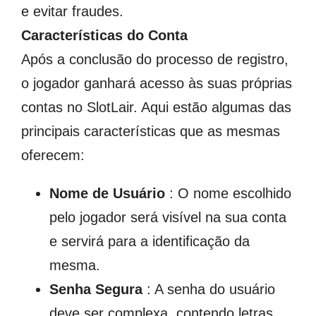
e evitar fraudes.
Características do Conta
Após a conclusão do processo de registro,
o jogador ganhará acesso às suas próprias
contas no SlotLair. Aqui estão algumas das
principais características que as mesmas
oferecem:
Nome de Usuário
: O nome escolhido
pelo jogador será visível na sua conta
e servirá para a identificação da
mesma.
Senha Segura
: A senha do usuário
deve ser complexa, contendo letras,