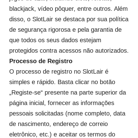
blackjack, vídeo pôquer, entre outros. Além
disso, o SlotLair se destaca por sua política
de segurança rigorosa e pela garantia de
que todos os seus dados estejam
protegidos contra acessos não autorizados.
Processo de Registro
O processo de registro no SlotLair é
simples e rápido. Basta clicar no botão
„Registe-se“ presente na parte superior da
página inicial, fornecer as informações
pessoais solicitadas (nome completo, data
de nascimento, endereço de correio
eletrônico, etc.) e aceitar os termos do