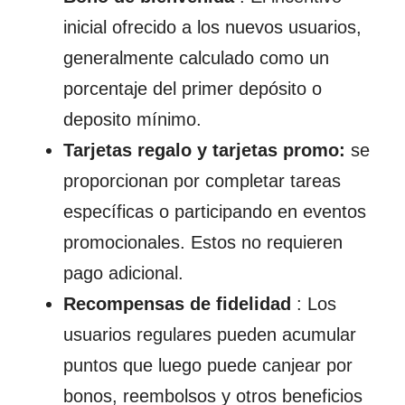
inicial ofrecido a los nuevos usuarios,
generalmente calculado como un
porcentaje del primer depósito o
deposito mínimo.
Tarjetas regalo y tarjetas promo:
se
proporcionan por completar tareas
específicas o participando en eventos
promocionales. Estos no requieren
pago adicional.
Recompensas de fidelidad
: Los
usuarios regulares pueden acumular
puntos que luego puede canjear por
bonos, reembolsos y otros beneficios