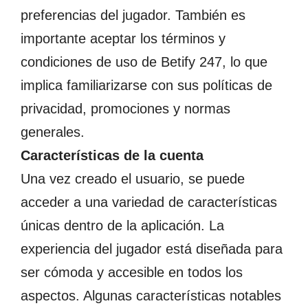
preferencias del jugador. También es
importante aceptar los términos y
condiciones de uso de Betify 247, lo que
implica familiarizarse con sus políticas de
privacidad, promociones y normas
generales.
Características de la cuenta
Una vez creado el usuario, se puede
acceder a una variedad de características
únicas dentro de la aplicación. La
experiencia del jugador está diseñada para
ser cómoda y accesible en todos los
aspectos. Algunas características notables