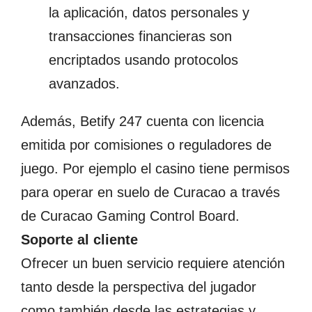
la aplicación, datos personales y
transacciones financieras son
encriptados usando protocolos
avanzados.
Además, Betify 247 cuenta con licencia
emitida por comisiones o reguladores de
juego. Por ejemplo el casino tiene permisos
para operar en suelo de Curacao a través
de Curacao Gaming Control Board.
Soporte al cliente
Ofrecer un buen servicio requiere atención
tanto desde la perspectiva del jugador
como también desde las estrategias y