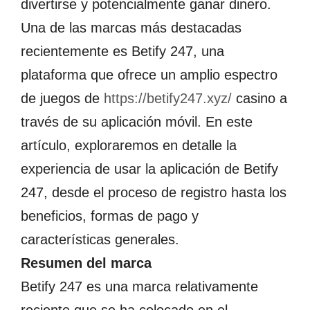
divertirse y potencialmente ganar dinero.
Una de las marcas más destacadas
recientemente es Betify 247, una
plataforma que ofrece un amplio espectro
de juegos de
https://betify247.xyz/
casino a
través de su aplicación móvil. En este
artículo, exploraremos en detalle la
experiencia de usar la aplicación de Betify
247, desde el proceso de registro hasta los
beneficios, formas de pago y
características generales.
Resumen del marca
Betify 247 es una marca relativamente