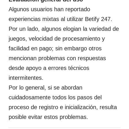
Algunos usuarios han reportado
experiencias mixtas al utilizar Betify 247.
Por un lado, algunos elogian la variedad de
juegos, velocidad de procesamiento y
facilidad en pago; sin embargo otros
mencionan problemas con respuestas
desde apoyo a errores técnicos
intermitentes.
Por lo general, si se abordan
cuidadosamente todos los pasos del
proceso de registro e inicialización, resulta
posible evitar estos problemas.