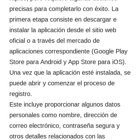
precisas para completarlo con éxito. La
primera etapa consiste en descargar e
instalar la aplicación desde el sitio web
oficial o a través del mercado de
aplicaciones correspondiente (Google Play
Store para Android y App Store para iOS).
Una vez que la aplicación esté instalada, se
puede abrir y comenzar el proceso de
registro.
Este incluye proporcionar algunos datos
personales como nombre, dirección de
correo electrónico, contraseña segura y
otros detalles relacionados con las