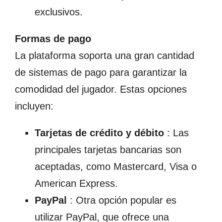
exclusivos.
Formas de pago
La plataforma soporta una gran cantidad
de sistemas de pago para garantizar la
comodidad del jugador. Estas opciones
incluyen:
Tarjetas de crédito y débito
: Las
principales tarjetas bancarias son
aceptadas, como Mastercard, Visa o
American Express.
PayPal
: Otra opción popular es
utilizar PayPal, que ofrece una