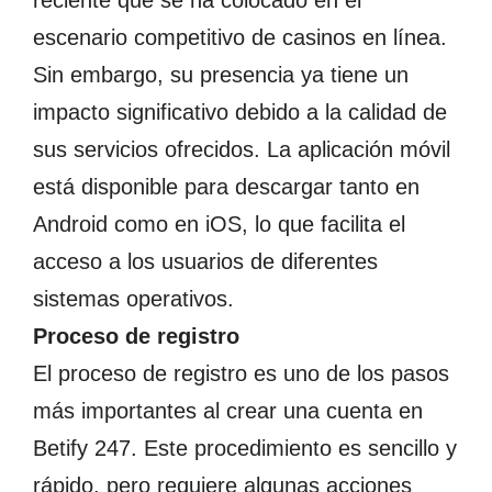
reciente que se ha colocado en el
escenario competitivo de casinos en línea.
Sin embargo, su presencia ya tiene un
impacto significativo debido a la calidad de
sus servicios ofrecidos. La aplicación móvil
está disponible para descargar tanto en
Android como en iOS, lo que facilita el
acceso a los usuarios de diferentes
sistemas operativos.
Proceso de registro
El proceso de registro es uno de los pasos
más importantes al crear una cuenta en
Betify 247. Este procedimiento es sencillo y
rápido, pero requiere algunas acciones