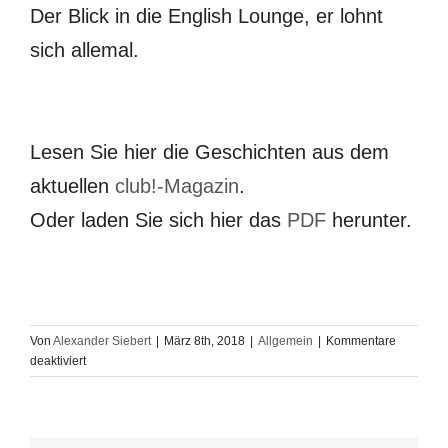
Der Blick in die English Lounge, er lohnt
sich allemal.
Lesen Sie hier die Geschichten aus dem
aktuellen
club!-Magazin
.
Oder laden Sie sich hier das
PDF
herunter.
Von
Alexander Siebert
|
März 8th, 2018
|
Allgemein
|
Kommentare
für
deaktiviert
Hamburg
schreibt
–
club!