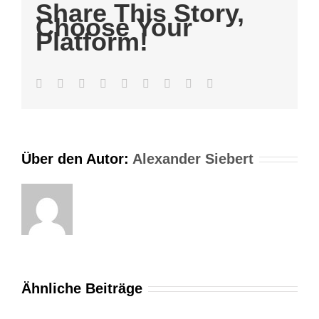
Share This Story,
zum
Choose Your
Thema
Platform!
Schreiben
Facebook
Twitter
LinkedIn
Reddit
WhatsApp
Tumblr
Pinterest
Vk
E-
Mail
Über den Autor:
Alexander Siebert
Ähnliche Beiträge