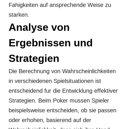
Fahigkeiten auf ansprechende Weise zu
starken.
Analyse von
Ergebnissen und
Strategien
Die Berechnung von Wahrscheinlichkeiten
in verschiedenen Spielsituationen ist
entscheidend fur die Entwicklung effektiver
Strategien. Beim Poker mussen Spieler
beispielsweise entscheiden, ob sie passen
oder erhohen, basierend auf der