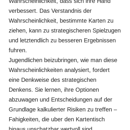
Wahrscheinlichkeit, dass sich ihre Hand
verbessert. Das Verstandnis der
Wahrscheinlichkeit, bestimmte Karten zu
ziehen, kann zu strategischeren Spielzugen
und letztendlich zu besseren Ergebnissen
fuhren.
Jugendlichen beizubringen, wie man diese
Wahrscheinlichkeiten analysiert, fordert
eine Denkweise des strategischen
Denkens. Sie lernen, ihre Optionen
abzuwagen und Entscheidungen auf der
Grundlage kalkulierter Risiken zu treffen –
Fahigkeiten, die uber den Kartentisch
hinaus unschatzbar wertvoll sind.