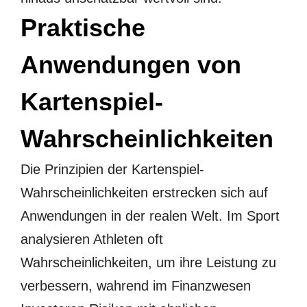
Praktische
Anwendungen von
Kartenspiel-
Wahrscheinlichkeiten
Die Prinzipien der Kartenspiel-
Wahrscheinlichkeiten erstrecken sich auf
Anwendungen in der realen Welt. Im Sport
analysieren Athleten oft
Wahrscheinlichkeiten, um ihre Leistung zu
verbessern, wahrend im Finanzwesen