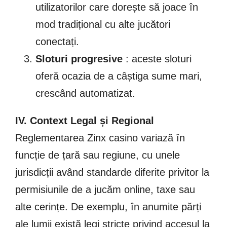
utilizatorilor care dorește să joace în
mod tradițional cu alte jucători
conectați.
Sloturi progresive
: aceste sloturi
oferă ocazia de a câștiga sume mari,
crescând automatizat.
IV. Context Legal și Regional
Reglementarea Zinx casino variază în
funcție de țară sau regiune, cu unele
jurisdicții având standarde diferite privitor la
permisiunile de a jucăm online, taxe sau
alte cerințe. De exemplu, în anumite părți
ale lumii există legi stricte privind accesul la