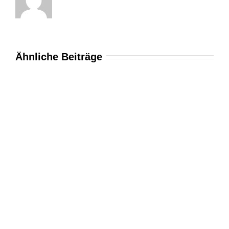
Ähnliche Beiträge