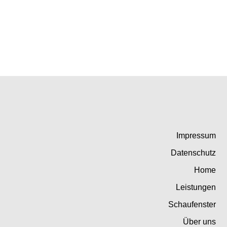
Impressum
Datenschutz
Home
Leistungen
Schaufenster
Über uns