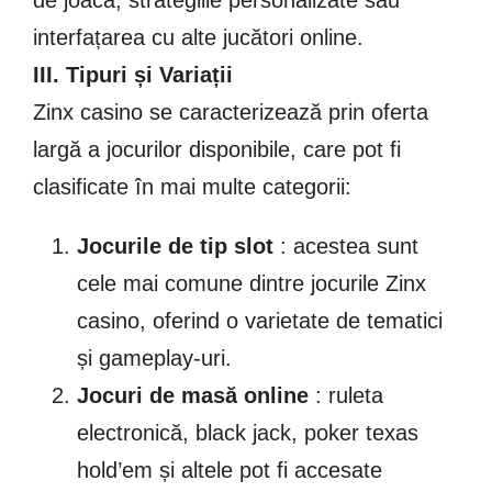
de joacă, strategiile personalizate sau
interfațarea cu alte jucători online.
III. Tipuri și Variații
Zinx casino se caracterizează prin oferta
largă a jocurilor disponibile, care pot fi
clasificate în mai multe categorii:
Jocurile de tip slot
: acestea sunt
cele mai comune dintre jocurile Zinx
casino, oferind o varietate de tematici
și gameplay-uri.
Jocuri de masă online
: ruleta
electronică, black jack, poker texas
hold’em și altele pot fi accesate