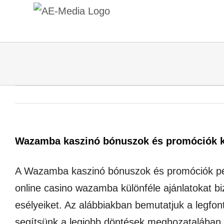
Zum
Inhalt
springen
Wazamba kaszinó bónuszok és promóciók k
A Wazamba kaszinó bónuszok és promóciók pél
online casino wazamba különféle ajánlatokat biz
esélyeiket. Az alábbiakban bemutatjuk a legfon
segítsünk a legjobb döntések meghozatalában.