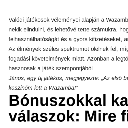
Valódi játékosok véleményei alapján a Wazamb
nekik elindulni, és lehetővé tette számukra, ho
felhasználhatóságát és a gyors kifizetéseket, 
Az élmények széles spektrumot ölelnek fel; m
fogadási követelmények miatt. Azonban a leg
hasznosak a játék szempontjából.
János, egy új játékos, megjegyezte: „Az első be
kaszinóm lett a Wazamba!“
Bónuszokkal ka
válaszok: Mire 