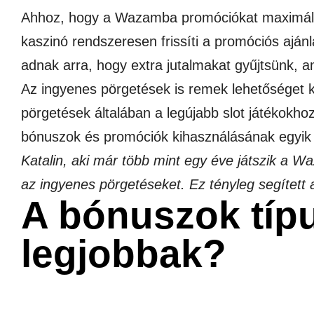
Ahhoz, hogy a Wazamba promóciókat maximálisa
kaszinó rendszeresen frissíti a promóciós ajá
adnak arra, hogy extra jutalmakat gyűjtsünk, 
Az ingyenes pörgetések is remek lehetőséget kí
pörgetések általában a legújabb slot játékokho
bónuszok és promóciók kihasználásának egyik l
Katalin, aki már több mint egy éve játszik a 
az ingyenes pörgetéseket. Ez tényleg segített 
A bónuszok típu
legjobbak?