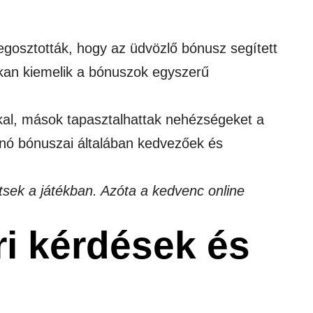
gosztották, hogy az üdvözlő bónusz segített
sokan kiemelik a bónuszok egyszerű
kal, mások tapasztalhattak nehézségeket a
nó bónuszai általában kedvezőek és
ltsek a játékban. Azóta a kedvenc online
i kérdések és