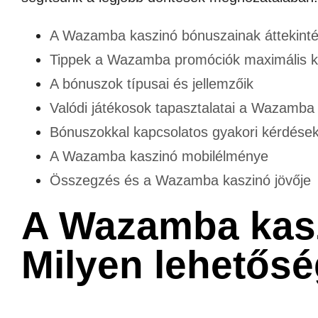
A Wazamba kaszinó bónuszainak áttekint
Tippek a Wazamba promóciók maximális k
A bónuszok típusai és jellemzőik
Valódi játékosok tapasztalatai a Wazamba
Bónuszokkal kapcsolatos gyakori kérdések
A Wazamba kaszinó mobilélménye
Összegzés és a Wazamba kaszinó jövője
A Wazamba kasz
Milyen lehetős