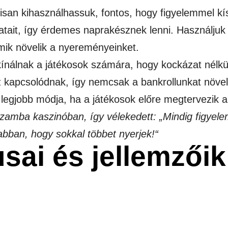
n kihasználhassuk, fontos, hogy figyelemmel kísér
nlatait, így érdemes naprakésznek lenni. Használju
amik növelik a nyereményeinket.
nálnak a játékosok számára, hogy kockázat nélkül 
z kapcsolódnak, így nemcsak a bankrollunkat növelh
egjobb módja, ha a játékosok előre megtervezik a 
Wazamba kaszinóban, így vélekedett: „Mindig figye
abban, hogy sokkal többet nyerjek!“
sai és jellemzőik