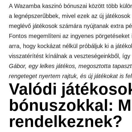
A Wazamba kaszinó bónuszai között több külön
a legnépszerűbbek, mivel ezek az új játékoso
meglévő játékosok számára nyújtanak extra pé
Fontos megemlíteni az ingyenes pörgetéseket 
arra, hogy kockázat nélkül próbáljuk ki a játék
visszatérítést kínálnak a veszteségeinkből, íg
Gábor, egy lelkes játékos, megosztotta tapasz
rengeteget nyertem rajtuk, és új játékokat is f
Valódi játékoso
bónuszokkal: M
rendelkeznek?