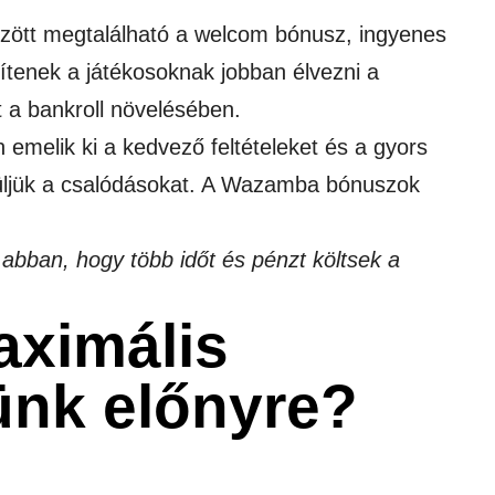
zött megtalálható a welcom bónusz, ingyenes
ítenek a játékosoknak jobban élvezni a
 a bankroll növelésében.
emelik ki a kedvező feltételeket és a gyors
erüljük a csalódásokat. A Wazamba bónuszok
 abban, hogy több időt és pénzt költsek a
ximális
ünk előnyre?