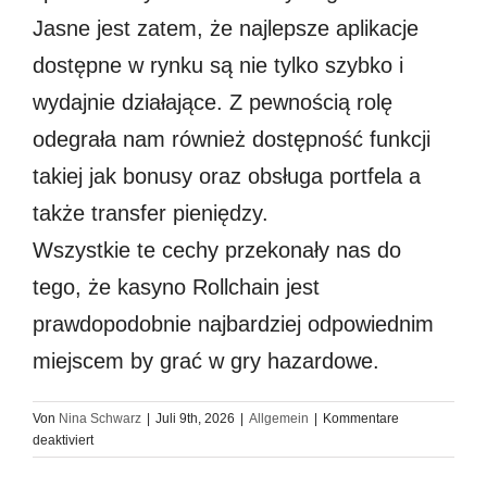
Jasne jest zatem, że najlepsze aplikacje
dostępne w rynku są nie tylko szybko i
wydajnie działające. Z pewnością rolę
odegrała nam również dostępność funkcji
takiej jak bonusy oraz obsługa portfela a
także transfer pieniędzy.
Wszystkie te cechy przekonały nas do
tego, że kasyno Rollchain jest
prawdopodobnie najbardziej odpowiednim
miejscem by grać w gry hazardowe.
Von
Nina Schwarz
|
Juli 9th, 2026
|
Allgemein
|
Kommentare
für
deaktiviert
Uwaga
na