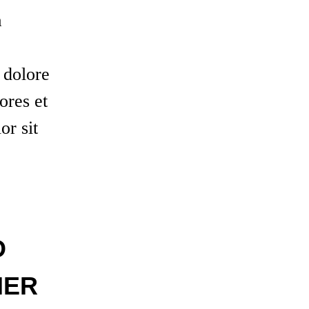
a
 dolore
ores et
or sit
D
NER