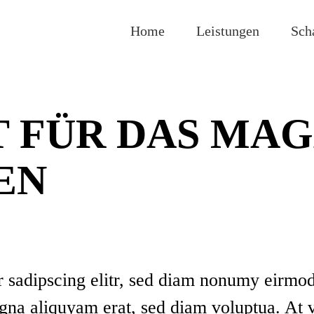
Home
Leistungen
Sch
 FÜR DAS MAG
EN
r sadipscing elitr, sed diam nonumy eirmo
agna aliquyam erat, sed diam voluptua. At 