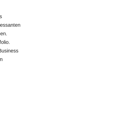
s
ressanten
den.
olio.
Business
em