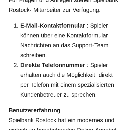
Für Fragen und Anliegen stehen Spielbank
Rostock- Mitarbeiter zur Verfügung:
E-Mail-Kontaktformular
: Spieler
können über eine Kontaktformular
Nachrichten an das Support-Team
schreiben.
Direkte Telefonnummer
: Spieler
erhalten auch die Möglichkeit, direkt
per Telefon mit einem spezialisierten
Kundenbetreuer zu sprechen.
Benutzererfahrung
Spielbank Rostock hat ein modernes und