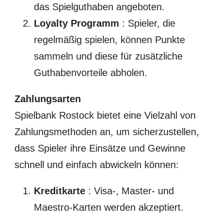
das Spielguthaben angeboten.
Loyalty Programm
: Spieler, die
regelmäßig spielen, können Punkte
sammeln und diese für zusätzliche
Guthabenvorteile abholen.
Zahlungsarten
Spielbank Rostock bietet eine Vielzahl von
Zahlungsmethoden an, um sicherzustellen,
dass Spieler ihre Einsätze und Gewinne
schnell und einfach abwickeln können:
Kreditkarte
: Visa-, Master- und
Maestro-Karten werden akzeptiert.