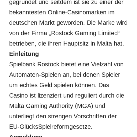
gegründet und seitdem ist sie zu einer der
bekanntesten Online-Casinomarken im
deutschen Markt geworden. Die Marke wird
von der Firma „Rostock Gaming Limited“
betrieben, die ihren Hauptsitz in Malta hat.
Einleitung
Spielbank Rostock bietet eine Vielzahl von
Automaten-Spielen an, bei denen Spieler
um echtes Geld spielen können. Das
Casino ist lizenziert und reguliert durch die
Malta Gaming Authority (MGA) und
unterliegt den strengen Vorschriften der
EU-GlücksSpielreformgesetze.