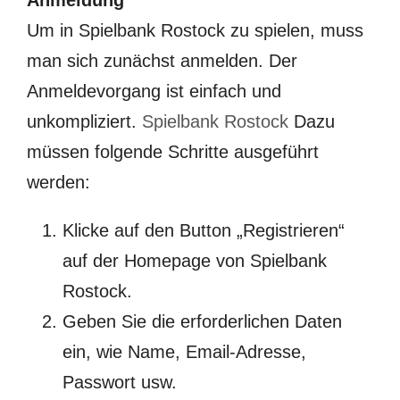
Anmeldung
Um in Spielbank Rostock zu spielen, muss
man sich zunächst anmelden. Der
Anmeldevorgang ist einfach und
unkompliziert.
Spielbank Rostock
Dazu
müssen folgende Schritte ausgeführt
werden:
Klicke auf den Button „Registrieren“
auf der Homepage von Spielbank
Rostock.
Geben Sie die erforderlichen Daten
ein, wie Name, Email-Adresse,
Passwort usw.