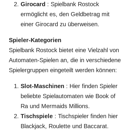
Girocard
: Spielbank Rostock
ermöglicht es, den Geldbetrag mit
einer Girocard zu überweisen.
Spieler-Kategorien
Spielbank Rostock bietet eine Vielzahl von
Automaten-Spielen an, die in verschiedene
Spielergruppen eingeteilt werden können:
Slot-Maschinen
: Hier finden Spieler
beliebte Spielautomaten wie Book of
Ra und Mermaids Millions.
Tischspiele
: Tischspieler finden hier
Blackjack, Roulette und Baccarat.