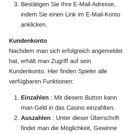
Bestätigen Sie Ihre E-Mail-Adresse,
indem Sie einen Link im E-Mail-Konto
anklicken.
Kundenkonto
Nachdem man sich erfolgreich angemeldet
hat, erhält man Zugriff auf sein
Kundenkonto. Hier finden Spieler alle
verfügbaren Funktionen:
Einzahlen
: Mit diesem Button kann
man Geld in das Casino einzahlten.
Auszahlen
: Unter dieser Überschrift
findet man die Möglichkeit, Gewinne