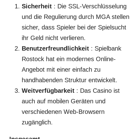
Sicherheit
: Die SSL-Verschlüsselung
und die Regulierung durch MGA stellen
sicher, dass Spieler bei der Spielsucht
ihr Geld nicht verlieren.
Benutzerfreundlichkeit
: Spielbank
Rostock hat ein modernes Online-
Angebot mit einer einfach zu
handhabenden Struktur entwickelt.
Weitverfügbarkeit
: Das Casino ist
auch auf mobilen Geräten und
verschiedenen Web-Browsern
zugänglich.