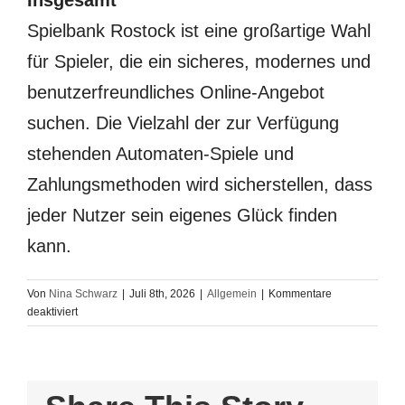
Insgesamt
Spielbank Rostock ist eine großartige Wahl
für Spieler, die ein sicheres, modernes und
benutzerfreundliches Online-Angebot
suchen. Die Vielzahl der zur Verfügung
stehenden Automaten-Spiele und
Zahlungsmethoden wird sicherstellen, dass
jeder Nutzer sein eigenes Glück finden
kann.
Von
Nina Schwarz
|
Juli 8th, 2026
|
Allgemein
|
Kommentare
für
deaktiviert
Spielbank
Rostocks
beliebteste
Automaten-
Spiele