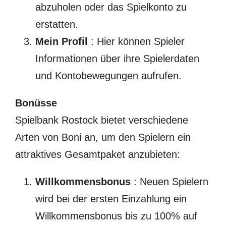
abzuholen oder das Spielkonto zu
erstatten.
Mein Profil
: Hier können Spieler
Informationen über ihre Spielerdaten
und Kontobewegungen aufrufen.
Bonüsse
Spielbank Rostock bietet verschiedene
Arten von Boni an, um den Spielern ein
attraktives Gesamtpaket anzubieten:
Willkommensbonus
: Neuen Spielern
wird bei der ersten Einzahlung ein
Willkommensbonus bis zu 100% auf