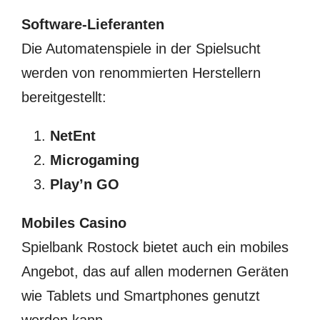
Software-Lieferanten
Die Automatenspiele in der Spielsucht
werden von renommierten Herstellern
bereitgestellt:
NetEnt
Microgaming
Play’n GO
Mobiles Casino
Spielbank Rostock bietet auch ein mobiles
Angebot, das auf allen modernen Geräten
wie Tablets und Smartphones genutzt