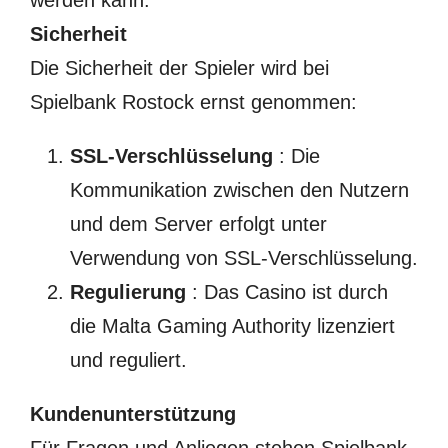
werden kann.
Sicherheit
Die Sicherheit der Spieler wird bei
Spielbank Rostock ernst genommen:
SSL-Verschlüsselung
: Die
Kommunikation zwischen den Nutzern
und dem Server erfolgt unter
Verwendung von SSL-Verschlüsselung.
Regulierung
: Das Casino ist durch
die Malta Gaming Authority lizenziert
und reguliert.
Kundenunterstützung