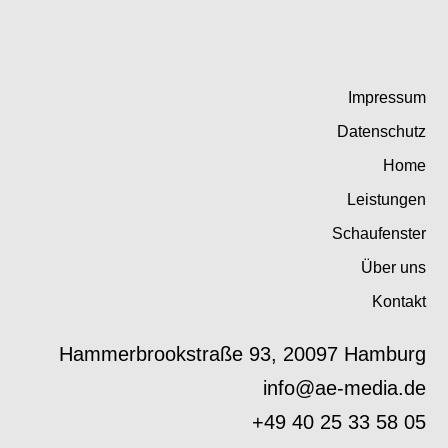
Impressum
Datenschutz
Home
Leistungen
Schaufenster
Über uns
Kontakt
Hammerbrookstraße 93, 20097 Hamburg
info@ae-media.de
+49 40 25 33 58 05