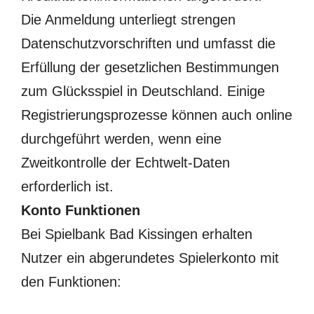
Die Anmeldung unterliegt strengen
Datenschutzvorschriften und umfasst die
Erfüllung der gesetzlichen Bestimmungen
zum Glücksspiel in Deutschland. Einige
Registrierungsprozesse können auch online
durchgeführt werden, wenn eine
Zweitkontrolle der Echtwelt-Daten
erforderlich ist.
Konto Funktionen
Bei Spielbank Bad Kissingen erhalten
Nutzer ein abgerundetes Spielerkonto mit
den Funktionen: