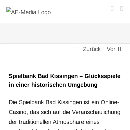
Zum
Inhalt
springen
Zurück
Vor
Spielbank Bad Kissingen – Glücksspiele
in einer historischen Umgebung
Die Spielbank Bad Kissingen ist ein Online-
Casino, das sich auf die Veranschaulichung
der traditionellen Atmosphäre eines