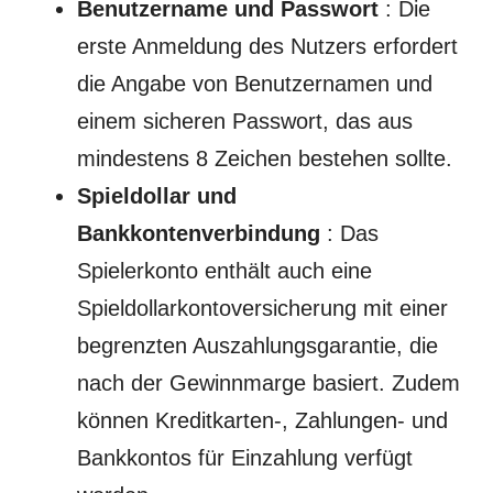
Benutzername und Passwort
: Die
erste Anmeldung des Nutzers erfordert
die Angabe von Benutzernamen und
einem sicheren Passwort, das aus
mindestens 8 Zeichen bestehen sollte.
Spieldollar und
Bankkontenverbindung
: Das
Spielerkonto enthält auch eine
Spieldollarkontoversicherung mit einer
begrenzten Auszahlungsgarantie, die
nach der Gewinnmarge basiert. Zudem
können Kreditkarten-, Zahlungen- und
Bankkontos für Einzahlung verfügt