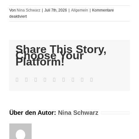
Von
Nina Schwarz
|
Juli 7th, 2026
|
Allgemein
|
Kommentare
für
deaktiviert
Spielbank
Bad
Kissingen
–
Share This Story,
Glücksspiele
Choose Your
in
Platform!
einer
historischen
Umgebung
Facebook
Twitter
LinkedIn
Reddit
WhatsApp
Tumblr
Pinterest
Vk
E-
Mail
Über den Autor:
Nina Schwarz