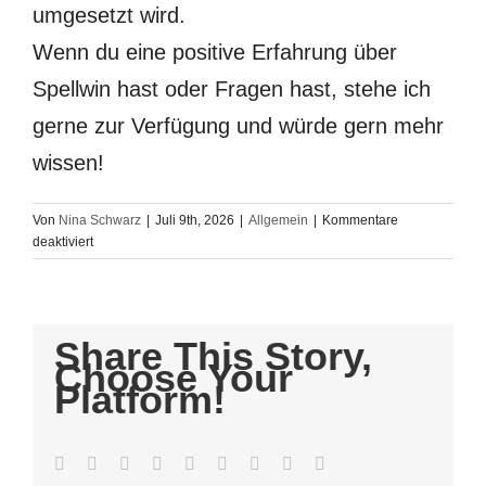
umgesetzt wird.
Wenn du eine positive Erfahrung über
Spellwin hast oder Fragen hast, stehe ich
gerne zur Verfügung und würde gern mehr
wissen!
Von
Nina Schwarz
|
Juli 9th, 2026
|
Allgemein
|
Kommentare
für
deaktiviert
Spellwin
–
Die
Mischung
Share This Story,
aus
Choose Your
Glück
Platform!
und
Strategie
Facebook
Twitter
LinkedIn
Reddit
WhatsApp
Tumblr
Pinterest
Vk
E-
Mail