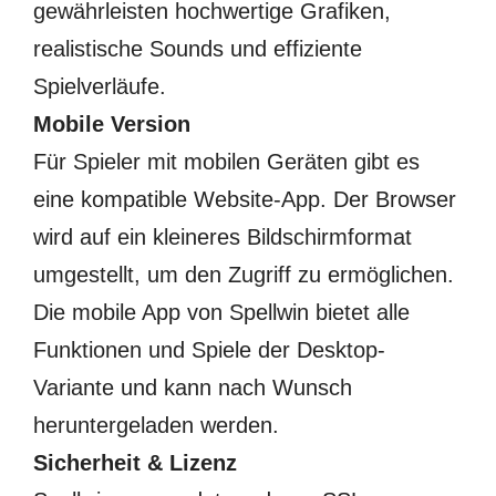
gewährleisten hochwertige Grafiken,
realistische Sounds und effiziente
Spielverläufe.
Mobile Version
Für Spieler mit mobilen Geräten gibt es
eine kompatible Website-App. Der Browser
wird auf ein kleineres Bildschirmformat
umgestellt, um den Zugriff zu ermöglichen.
Die mobile App von Spellwin bietet alle
Funktionen und Spiele der Desktop-
Variante und kann nach Wunsch
heruntergeladen werden.
Sicherheit & Lizenz