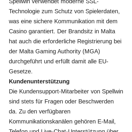
Spellwin verwendet moderne SSL-
Technologie zum Schutz von Spielerdaten,
was eine sichere Kommunikation mit dem
Casino garantiert. Der Brandsitz in Malta
hat auch die erforderliche Registrierung bei
der Malta Gaming Authority (MGA)
durchgeführt und erfüllt damit alle EU-
Gesetze.
Kundenunterstützung
Die Kundensupport-Mitarbeiter von Spellwin
sind stets für Fragen oder Beschwerden
da. Zu den verfügbaren
Kommunikationskanälen gehören E-Mail,
Telefon und Live-Chat-Unterstützung über