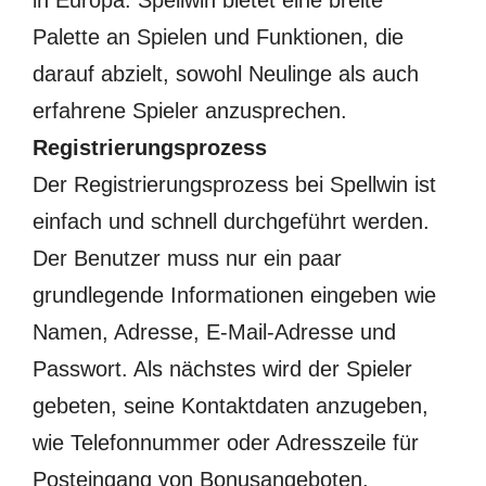
in Europa. Spellwin bietet eine breite
Palette an Spielen und Funktionen, die
darauf abzielt, sowohl Neulinge als auch
erfahrene Spieler anzusprechen.
Registrierungsprozess
Der Registrierungsprozess bei Spellwin ist
einfach und schnell durchgeführt werden.
Der Benutzer muss nur ein paar
grundlegende Informationen eingeben wie
Namen, Adresse, E-Mail-Adresse und
Passwort. Als nächstes wird der Spieler
gebeten, seine Kontaktdaten anzugeben,
wie Telefonnummer oder Adresszeile für
Posteingang von Bonusangeboten.