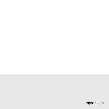
Impressum