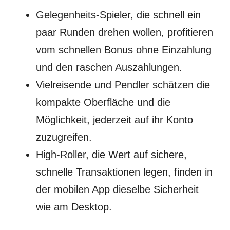
Gelegenheits‑Spieler, die schnell ein
paar Runden drehen wollen, profitieren
vom schnellen Bonus ohne Einzahlung
und den raschen Auszahlungen.
Vielreisende und Pendler schätzen die
kompakte Oberfläche und die
Möglichkeit, jederzeit auf ihr Konto
zuzugreifen.
High‑Roller, die Wert auf sichere,
schnelle Transaktionen legen, finden in
der mobilen App dieselbe Sicherheit
wie am Desktop.