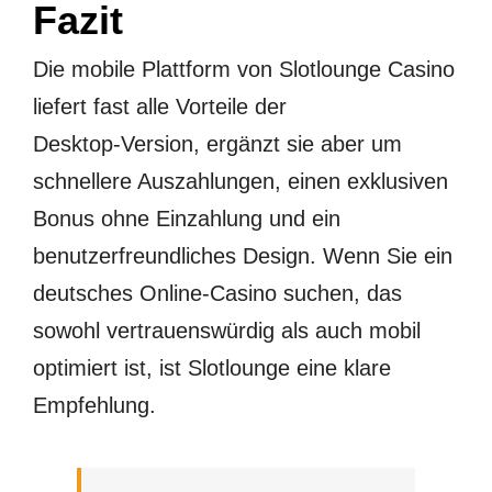
Fazit
Die mobile Plattform von Slotlounge Casino
liefert fast alle Vorteile der
Desktop‑Version, ergänzt sie aber um
schnellere Auszahlungen, einen exklusiven
Bonus ohne Einzahlung und ein
benutzerfreundliches Design. Wenn Sie ein
deutsches Online‑Casino suchen, das
sowohl vertrauenswürdig als auch mobil
optimiert ist, ist Slotlounge eine klare
Empfehlung.