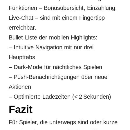
Funktionen – Bonusübersicht, Einzahlung,
Live‑Chat – sind mit einem Fingertipp
erreichbar.
Bullet‑Liste der mobilen Highlights:
– Intuitive Navigation mit nur drei
Haupttabs
– Dark‑Mode für nächtliches Spielen
– Push‑Benachrichtigungen über neue
Aktionen
– Optimierte Ladezeiten (< 2 Sekunden)
Fazit
Für Spieler, die unterwegs sind oder kurze