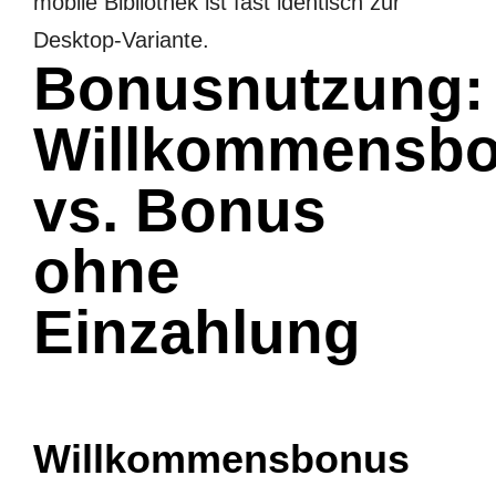
mobile Bibliothek ist fast identisch zur
Desktop‑Variante.
Bonusnutzung:
Willkommensb
vs. Bonus
ohne
Einzahlung
Willkommensbonus