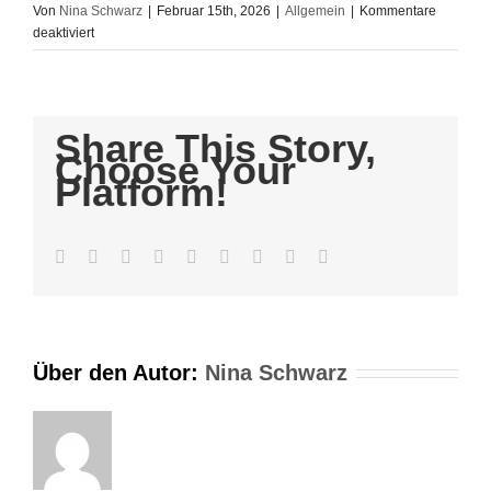
Von
Nina Schwarz
|
Februar 15th, 2026
|
Allgemein
|
Kommentare
für
deaktiviert
Slotlounge
Casino
–
Das
Share This Story,
mobile
Choose Your
Spielerlebnis
Platform!
im
Detail
Facebook
Twitter
LinkedIn
Reddit
WhatsApp
Tumblr
Pinterest
Vk
E-
Mail
Über den Autor:
Nina Schwarz