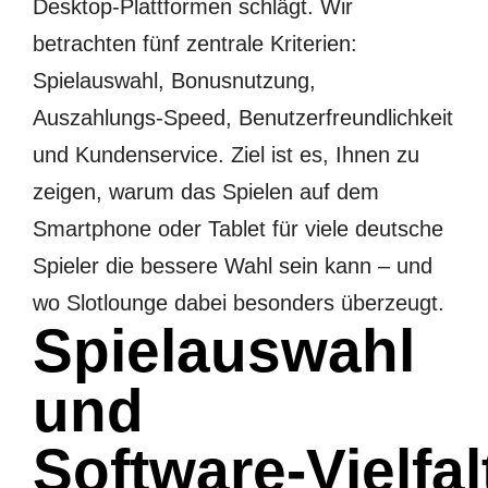
Desktop‑Plattformen schlägt. Wir
betrachten fünf zentrale Kriterien:
Spielauswahl, Bonusnutzung,
Auszahlungs‑Speed, Benutzerfreundlichkeit
und Kundenservice. Ziel ist es, Ihnen zu
zeigen, warum das Spielen auf dem
Smartphone oder Tablet für viele deutsche
Spieler die bessere Wahl sein kann – und
wo Slotlounge dabei besonders überzeugt.
Spielauswahl
und
Software‑Vielfal