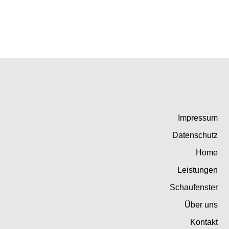
Impressum
Datenschutz
Home
Leistungen
Schaufenster
Über uns
Kontakt