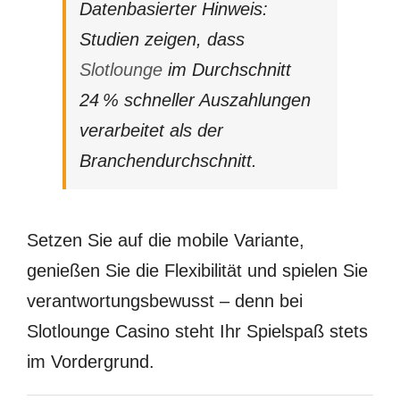
Datenbasierter Hinweis:
Studien zeigen, dass
Slotlounge
im Durchschnitt
24 % schneller Auszahlungen
verarbeitet als der
Branchendurchschnitt.
Setzen Sie auf die mobile Variante,
genießen Sie die Flexibilität und spielen Sie
verantwortungsbewusst – denn bei
Slotlounge Casino steht Ihr Spielspaß stets
im Vordergrund.