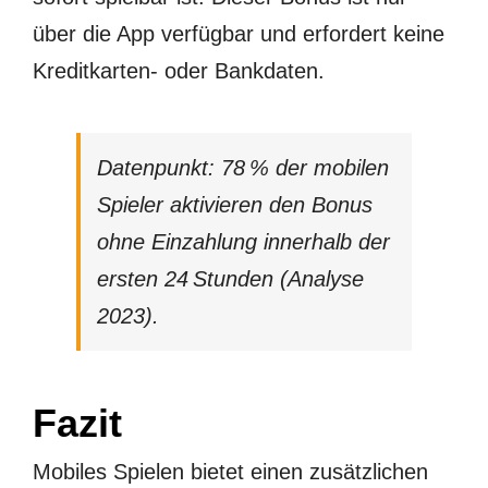
über die App verfügbar und erfordert keine
Kreditkarten‑ oder Bankdaten.
Datenpunkt: 78 % der mobilen
Spieler aktivieren den Bonus
ohne Einzahlung innerhalb der
ersten 24 Stunden (Analyse
2023).
Fazit
Mobiles Spielen bietet einen zusätzlichen