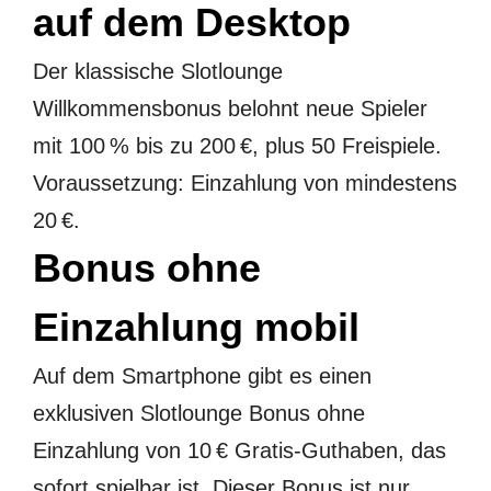
auf dem Desktop
Der klassische Slotlounge
Willkommensbonus belohnt neue Spieler
mit 100 % bis zu 200 €, plus 50 Freispiele.
Voraussetzung: Einzahlung von mindestens
20 €.
Bonus ohne
Einzahlung mobil
Auf dem Smartphone gibt es einen
exklusiven Slotlounge Bonus ohne
Einzahlung von 10 € Gratis‑Guthaben, das
sofort spielbar ist. Dieser Bonus ist nur