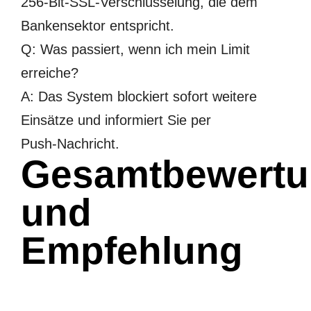
256‑Bit‑SSL‑Verschlüsselung, die dem
Bankensektor entspricht.
Q: Was passiert, wenn ich mein Limit
erreiche?
A: Das System blockiert sofort weitere
Einsätze und informiert Sie per
Push‑Nachricht.
Gesamtbewert
und
Empfehlung