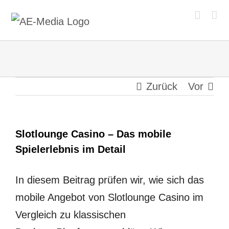
Zum
Inhalt
springen
Zurück
Vor
Slotlounge Casino – Das mobile
Spielerlebnis im Detail
In diesem Beitrag prüfen wir, wie sich das
mobile Angebot von Slotlounge Casino im
Vergleich zu klassischen