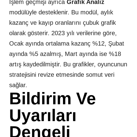
İşlem geçmişi ayrıca
Grafik Analiz
modülüyle desteklenir. Bu modül, aylık
kazanç ve kayıp oranlarını çubuk grafik
olarak gösterir. 2023 yılı verilerine göre,
Ocak ayında ortalama kazanç %12, Şubat
ayında %5 azalmış, Mart ayında ise %18
artış kaydedilmiştir. Bu grafikler, oyuncunun
stratejisini revize etmesinde somut veri
sağlar.
Bildirim Ve
Uyarıları
Dengeli