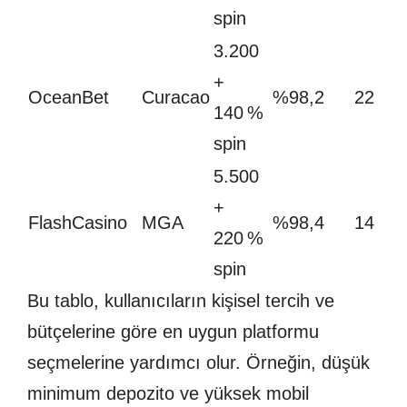
spin
3.200
+
OceanBet
Curacao
%98,2
22
140 %
spin
5.500
+
FlashCasino
MGA
%98,4
14
220 %
spin
Bu tablo, kullanıcıların kişisel tercih ve
bütçelerine göre en uygun platformu
seçmelerine yardımcı olur. Örneğin, düşük
minimum depozito ve yüksek mobil