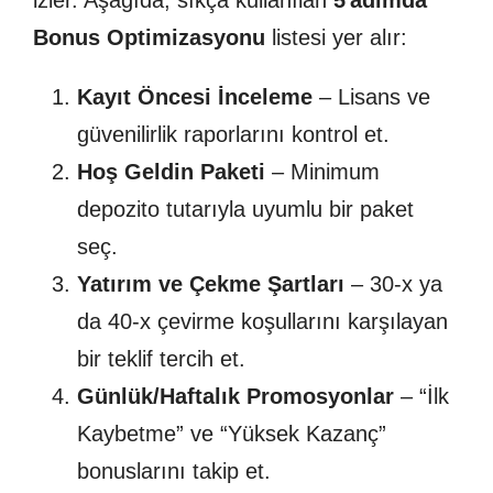
izler. Aşağıda, sıkça kullanılan
5 adımda
Bonus Optimizasyonu
listesi yer alır:
Kayıt Öncesi İnceleme
– Lisans ve
güvenilirlik raporlarını kontrol et.
Hoş Geldin Paketi
– Minimum
depozito tutarıyla uyumlu bir paket
seç.
Yatırım ve Çekme Şartları
– 30‑x ya
da 40‑x çevirme koşullarını karşılayan
bir teklif tercih et.
Günlük/Haftalık Promosyonlar
– “İlk
Kaybetme” ve “Yüksek Kazanç”
bonuslarını takip et.