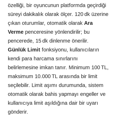
özelliği, bir oyuncunun platformda geçirdiği
süreyi dakikalık olarak ölçer. 120 dk üzerine
çıkan oturumlar, otomatik olarak
Ara
Verme
penceresine yönlendirilir; bu
pencerede, 15 dk dinlenme önerilir.
Günlük Limit
fonksiyonu, kullanıcıların
kendi para harcama sınırlarını
belirlemesine imkan tanır. Minimum 100 TL,
maksimum 10.000 TL arasında bir limit
seçilebilir. Limit aşımı durumunda, sistem
otomatik olarak bahis yapmayı engeller ve
kullanıcıya limit aşıldığına dair bir uyarı
gönderir.