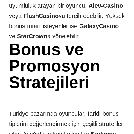
uyumluluk arayan bir oyuncu,
Alev‑Casino
veya
FlashCasino
yu tercih edebilir. Yüksek
bonus tutarı isteyenler ise
GalaxyCasino
ve
StarCrown
a yönelebilir.
Bonus ve
Promosyon
Stratejileri
Türkiye pazarında oyuncular, farklı bonus
tiplerini değerlendirmek için çeşitli stratejiler