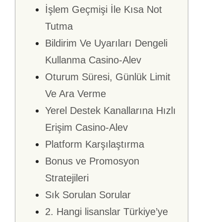
İşlem Geçmişi İle Kısa Not
Tutma
Bildirim Ve Uyarıları Dengeli
Kullanma Casino-Alev
Oturum Süresi, Günlük Limit
Ve Ara Verme
Yerel Destek Kanallarına Hızlı
Erişim Casino-Alev
Platform Karşılaştırma
Bonus ve Promosyon
Stratejileri
Sık Sorulan Sorular
2. Hangi lisanslar Türkiye’ye