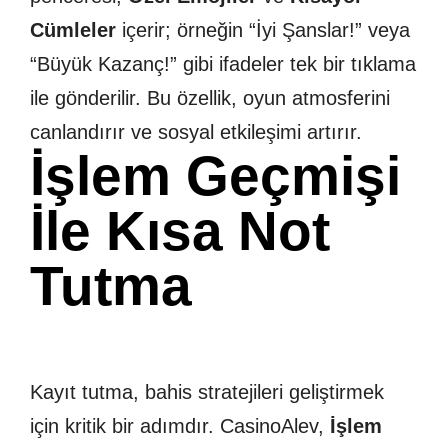
Cümleler
içerir; örneğin “İyi Şanslar!” veya
“Büyük Kazanç!” gibi ifadeler tek bir tıklama
ile gönderilir. Bu özellik, oyun atmosferini
canlandırır ve sosyal etkileşimi artırır.
İşlem Geçmişi
İle Kısa Not
Tutma
Kayıt tutma, bahis stratejileri geliştirmek
için kritik bir adımdır. CasinoAlev,
İşlem