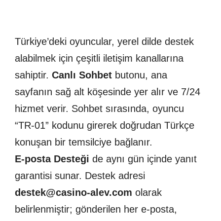
Türkiye’deki oyuncular, yerel dilde destek
alabilmek için çeşitli iletişim kanallarına
sahiptir.
Canlı Sohbet
butonu, ana
sayfanın sağ alt köşesinde yer alır ve 7/24
hizmet verir. Sohbet sırasında, oyuncu
“TR‑01” kodunu girerek doğrudan Türkçe
konuşan bir temsilciye bağlanır.
E‑posta Desteği
de aynı gün içinde yanıt
garantisi sunar. Destek adresi
destek@casino-alev.com
olarak
belirlenmiştir; gönderilen her e‑posta,