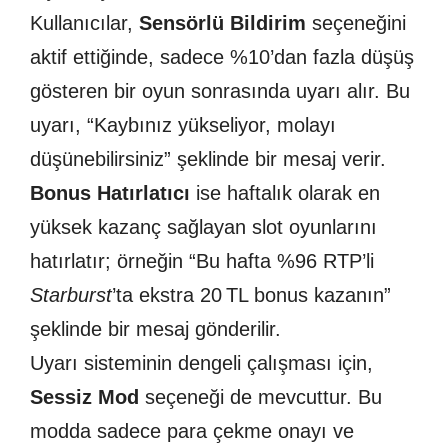
Kullanıcılar,
Sensörlü Bildirim
seçeneğini
aktif ettiğinde, sadece %10’dan fazla düşüş
gösteren bir oyun sonrasında uyarı alır. Bu
uyarı, “Kaybınız yükseliyor, molayı
düşünebilirsiniz” şeklinde bir mesaj verir.
Bonus Hatırlatıcı
ise haftalık olarak en
yüksek kazanç sağlayan slot oyunlarını
hatırlatır; örneğin “Bu hafta %96 RTP’li
Starburst
’ta ekstra 20 TL bonus kazanın”
şeklinde bir mesaj gönderilir.
Uyarı sisteminin dengeli çalışması için,
Sessiz Mod
seçeneği de mevcuttur. Bu
modda sadece para çekme onayı ve