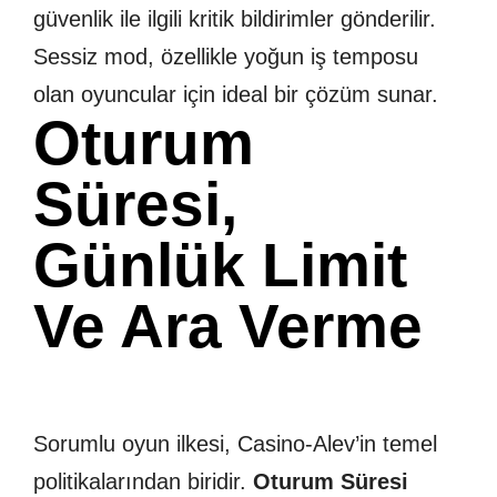
güvenlik ile ilgili kritik bildirimler gönderilir.
Sessiz mod, özellikle yoğun iş temposu
olan oyuncular için ideal bir çözüm sunar.
Oturum
Süresi,
Günlük Limit
Ve Ara Verme
Sorumlu oyun ilkesi, Casino‑Alev’in temel
politikalarından biridir.
Oturum Süresi