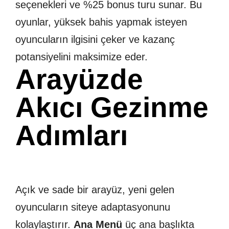
seçenekleri ve %25 bonus turu sunar. Bu
oyunlar, yüksek bahis yapmak isteyen
oyuncuların ilgisini çeker ve kazanç
potansiyelini maksimize eder.
Arayüzde
Akıcı Gezinme
Adımları
Açık ve sade bir arayüz, yeni gelen
oyuncuların siteye adaptasyonunu
kolaylaştırır.
Ana Menü
üç ana başlıkta