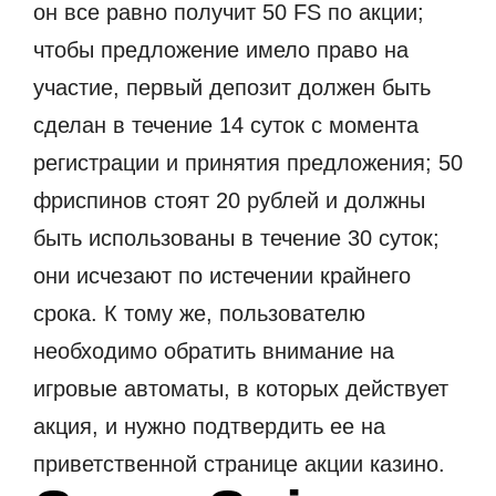
он все равно получит 50 FS по акции;
чтобы предложение имело право на
участие, первый депозит должен быть
сделан в течение 14 суток с момента
регистрации и принятия предложения; 50
фриспинов стоят 20 рублей и должны
быть использованы в течение 30 суток;
они исчезают по истечении крайнего
срока. К тому же, пользователю
необходимо обратить внимание на
игровые автоматы, в которых действует
акция, и нужно подтвердить ее на
приветственной странице акции казино.