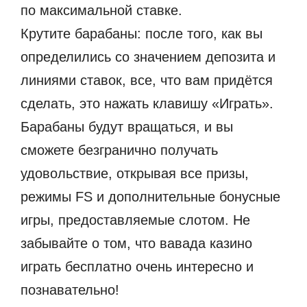
по максимальной ставке.
Крутите барабаны: после того, как вы
определились со значением депозита и
линиями ставок, все, что вам придётся
сделать, это нажать клавишу «Играть».
Барабаны будут вращаться, и вы
сможете безгранично получать
удовольствие, открывая все призы,
режимы FS и дополнительные бонусные
игры, предоставляемые слотом. Не
забывайте о том, что вавада казино
играть бесплатно очень интересно и
познавательно!