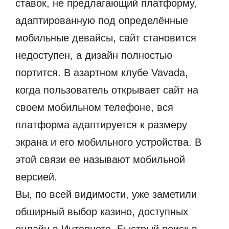
ставок, не предлагающий платформу,
адаптированную под определённые
мобильные девайсы, сайт становится
недоступен, а дизайн полностью
портится. В азартном клубе Vavada,
когда пользователь открывает сайт на
своем мобильном телефоне, вся
платформа адаптируется к размеру
экрана и его мобильного устройства. В
этой связи ее называют мобильной
версией.
Вы, по всей видимости, уже заметили
обширный выбор казино, доступных
онлайн в Интернете. Быстрый поиск в