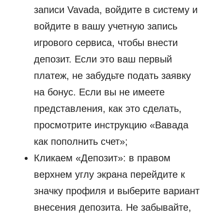
записи Vavada, войдите в систему и
войдите в вашу учетную запись
игрового сервиса, чтобы внести
депозит. Если это ваш первый
платеж, не забудьте подать заявку
на бонус. Если вы не имеете
представления, как это сделать,
просмотрите инструкцию «Вавада
как пополнить счет»;
Кликаем «Депозит»: в правом
верхнем углу экрана перейдите к
значку профиля и выберите вариант
внесения депозита. Не забывайте,