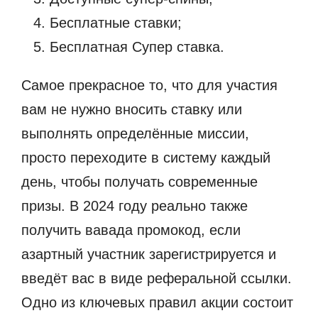
Бесплатные ставки;
Бесплатная Супер ставка.
Самое прекрасное то, что для участия
вам не нужно вносить ставку или
выполнять определённые миссии,
просто переходите в систему каждый
день, чтобы получать современные
призы. В 2024 году реально также
получить вавада промокод, если
азартный участник зарегистрируется и
введёт вас в виде реферальной ссылки.
Одно из ключевых правил акции состоит