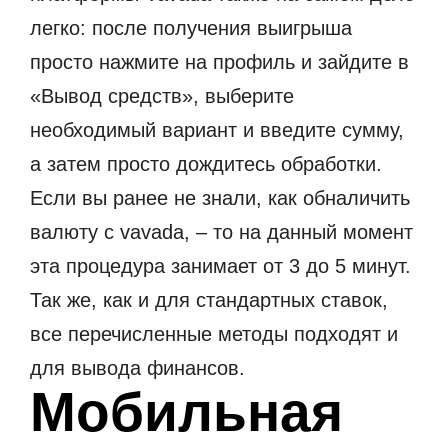
легко: после получения выигрыша
просто нажмите на профиль и зайдите в
«Вывод средств», выберите
необходимый вариант и введите сумму,
а затем просто дождитесь обработки.
Если вы ранее не знали, как обналичить
валюту с vavada, – то на данный момент
эта процедура занимает от 3 до 5 минут.
Так же, как и для стандартных ставок,
все перечисленные методы подходят и
для вывода финансов.
Мобильная