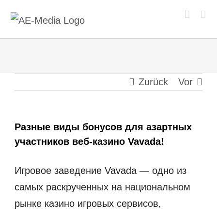
Zum
Inhalt
springen
Zurück
Vor
Разные виды бонусов для азартных
участников веб-казино Vavada!
Игровое заведение Vavada — одно из
самых раскрученных на национальном
рынке казино игровых сервисов,