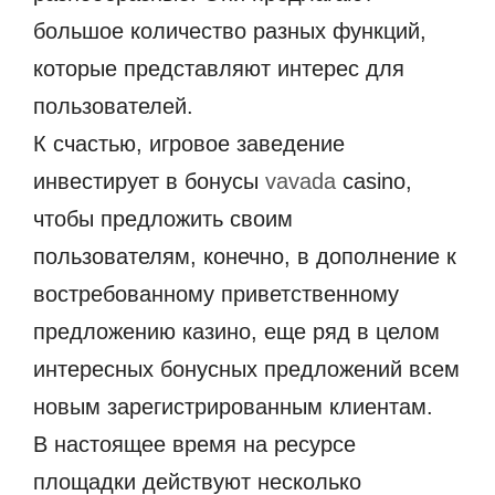
большое количество разных функций,
которые представляют интерес для
пользователей.
К счастью, игровое заведение
инвестирует в бонусы
vavada
casino,
чтобы предложить своим
пользователям, конечно, в дополнение к
востребованному приветственному
предложению казино, еще ряд в целом
интересных бонусных предложений всем
новым зарегистрированным клиентам.
В настоящее время на ресурсе
площадки действуют несколько