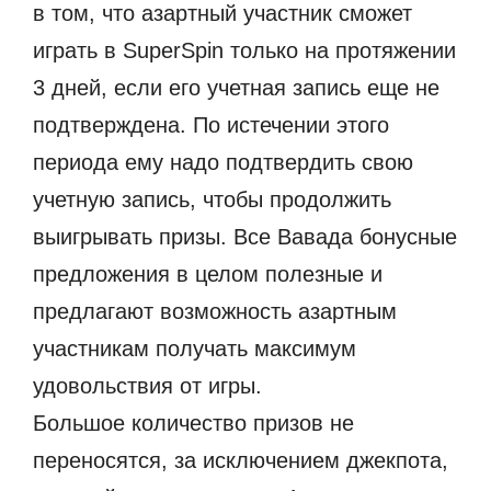
в том, что азартный участник сможет
играть в SuperSpin только на протяжении
3 дней, если его учетная запись еще не
подтверждена. По истечении этого
периода ему надо подтвердить свою
учетную запись, чтобы продолжить
выигрывать призы. Все Вавада бонусные
предложения в целом полезные и
предлагают возможность азартным
участникам получать максимум
удовольствия от игры.
Большое количество призов не
переносятся, за исключением джекпота,