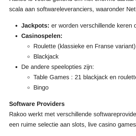
scala aan softwareleveranciers, waaronder Ne
Jackpots:
er worden verschillende keren
Casinospelen:
Roulette (klassieke en Franse variant)
Blackjack
De andere speelopties zijn:
Table Games : 21 blackjack en roulett
Bingo
Software Providers
Rakoo werkt met verschillende softwareprovider
een ruime selectie aan slots, live casino game