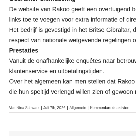
De website van Rakoo geeft een overtuigend b
links toe te voegen voor extra informatie of dir
Het bedrijf is gevestigd in het Britse Gibraltar
respect van nationale wetgevende regelingen ov
Prestaties
Vanuit de onafhankelijke enquêtes naar betrou
klantenservice en uitbetalingstijden.
Over het algemeen kan men stellen dat Rakoo m
die hun speltijd verlengd willen zien of gewoo
für
Von
Nina Schwarz
|
Juli 7th, 2026
|
Allgemein
|
Kommentare deaktiviert
Rak
De
Mee
Vers