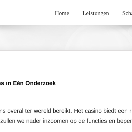
Home
Leistungen
Sch
es in Eén Onderzoek
ns overal ter wereld bereikt. Het casino biedt een
 zullen we nader inzoomen op de functies en bepe