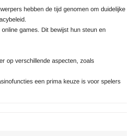
twerpers hebben de tijd genomen om duidelijke
vacybeleid.
er online games. Dit bewijst hun steun en
r op verschillende aspecten, zoals
sinofuncties een prima keuze is voor spelers