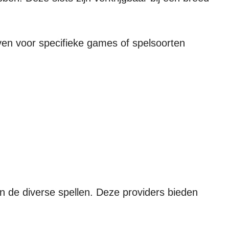
en voor specifieke games of spelsoorten
an de diverse spellen. Deze providers bieden