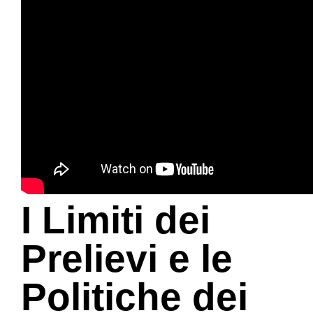
I Limiti dei
Prelievi e le
Politiche dei