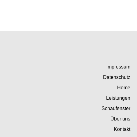
Impressum
Datenschutz
Home
Leistungen
Schaufenster
Über uns
Kontakt