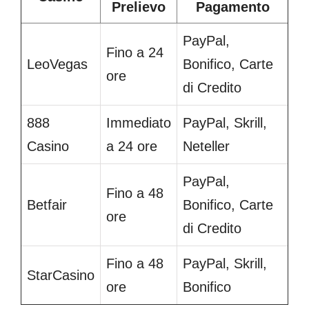
Prelievo
Pagamento
PayPal,
Fino a 24
LeoVegas
Bonifico, Carte
ore
di Credito
888
Immediato
PayPal, Skrill,
Casino
a 24 ore
Neteller
PayPal,
Fino a 48
Betfair
Bonifico, Carte
ore
di Credito
Fino a 48
PayPal, Skrill,
StarCasino
ore
Bonifico