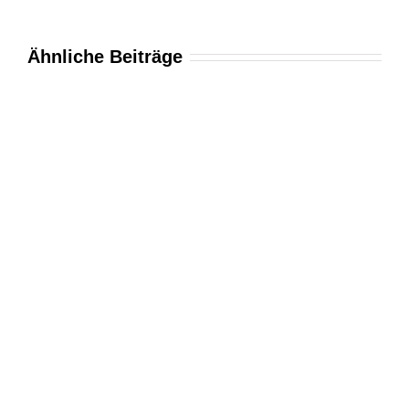
Ähnliche Beiträge