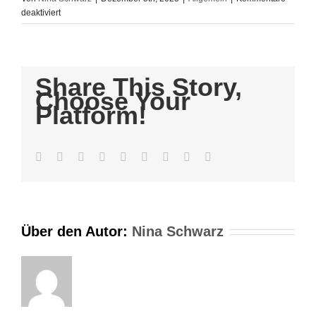
für
deaktiviert
Prelievi
in
Giornata:
Quali
Share This Story,
Casino
Choose Your
Italiani
Platform!
Li
Offrono
Davvero
Facebook
Twitter
LinkedIn
Reddit
WhatsApp
Tumblr
Pinterest
Vk
E-
Mail
Über den Autor:
Nina Schwarz