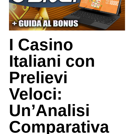
I Casino
Italiani con
Prelievi
Veloci:
Un’Analisi
Comparativa