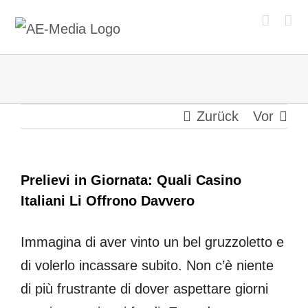
Zum
Inhalt
springen
Zurück
Vor
Prelievi in Giornata: Quali Casino
Italiani Li Offrono Davvero
Immagina di aver vinto un bel gruzzoletto e
di volerlo incassare subito. Non c’è niente
di più frustrante di dover aspettare giorni