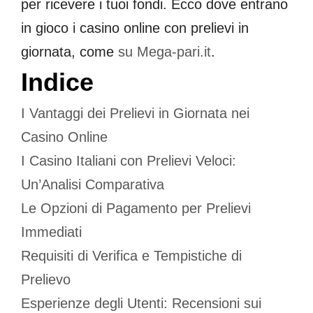
per ricevere i tuoi fondi. Ecco dove entrano
in gioco i casino online con prelievi in
giornata, come
su Mega-pari.it
.
Indice
I Vantaggi dei Prelievi in Giornata nei
Casino Online
I Casino Italiani con Prelievi Veloci:
Un’Analisi Comparativa
Le Opzioni di Pagamento per Prelievi
Immediati
Requisiti di Verifica e Tempistiche di
Prelievo
Esperienze degli Utenti: Recensioni sui