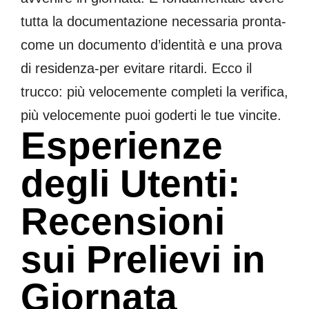
tutta la documentazione necessaria pronta-
come un documento d’identità e una prova
di residenza-per evitare ritardi. Ecco il
trucco: più velocemente completi la verifica,
più velocemente puoi goderti le tue vincite.
Esperienze
degli Utenti:
Recensioni
sui Prelievi in
Giornata