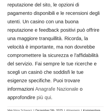
reputazione del sito, le opzioni di
pagamento disponibili e le recensioni degli
utenti. Un casino con una buona
reputazione e feedback positivi può offrire
una maggiore tranquillità. Ricorda, la
velocità è importante, ma non dovrebbe
compromettere la sicurezza e l’affidabilità
del servizio. Fai sempre le tue ricerche e
scegli un casinò che soddisfi le tue
esigenze specifiche. Puoi trovare
informazioni
Anagrafe Nazionale
o
approfondire
più qui
.
Von
Nina Schwarz
|
Dezember 5th, 2025
|
Allgemein
|
Kommentare