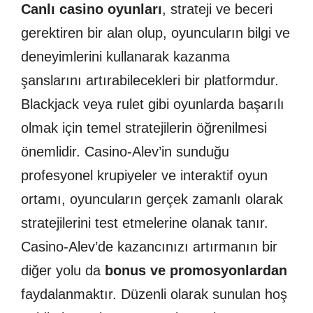
Canlı casino oyunları
, strateji ve beceri
gerektiren bir alan olup, oyuncuların bilgi ve
deneyimlerini kullanarak kazanma
şanslarını artırabilecekleri bir platformdur.
Blackjack veya rulet gibi oyunlarda başarılı
olmak için temel stratejilerin öğrenilmesi
önemlidir. Casino-Alev’in sunduğu
profesyonel krupiyeler ve interaktif oyun
ortamı, oyuncuların gerçek zamanlı olarak
stratejilerini test etmelerine olanak tanır.
Casino-Alev’de kazancınızı artırmanın bir
diğer yolu da
bonus ve promosyonlardan
faydalanmaktır. Düzenli olarak sunulan hoş