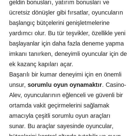
geldin bonusları, yatırım bonusları ve
ücretsiz dönüşler gibi fırsatlar, oyuncuların
başlangıç bütçelerini genişletmelerine
yardımcı olur. Bu tür teşvikler, özellikle yeni
başlayanlar için daha fazla deneme yapma
imkanı tanırken, deneyimli oyuncular için de
ek kazanç kapıları açar.
Başarılı bir kumar deneyimi için en önemli
unsur,
sorumlu oyun oynamaktır
. Casino-
Alev, oyuncularının eğlenceli ve güvenli bir
ortamda vakit geçirmelerini sağlamak
amacıyla çeşitli sorumlu oyun araçları
sunar. Bu araçlar sayesinde oyuncular,