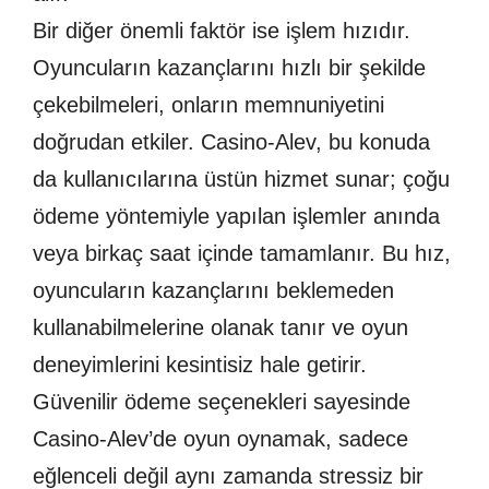
Bir diğer önemli faktör ise işlem hızıdır.
Oyuncuların kazançlarını hızlı bir şekilde
çekebilmeleri, onların memnuniyetini
doğrudan etkiler. Casino-Alev, bu konuda
da kullanıcılarına üstün hizmet sunar; çoğu
ödeme yöntemiyle yapılan işlemler anında
veya birkaç saat içinde tamamlanır. Bu hız,
oyuncuların kazançlarını beklemeden
kullanabilmelerine olanak tanır ve oyun
deneyimlerini kesintisiz hale getirir.
Güvenilir ödeme seçenekleri sayesinde
Casino-Alev’de oyun oynamak, sadece
eğlenceli değil aynı zamanda stressiz bir