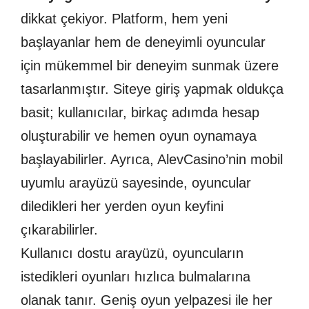
dikkat çekiyor. Platform, hem yeni
başlayanlar hem de deneyimli oyuncular
için mükemmel bir deneyim sunmak üzere
tasarlanmıştır. Siteye giriş yapmak oldukça
basit; kullanıcılar, birkaç adımda hesap
oluşturabilir ve hemen oyun oynamaya
başlayabilirler. Ayrıca, AlevCasino’nin mobil
uyumlu arayüzü sayesinde, oyuncular
diledikleri her yerden oyun keyfini
çıkarabilirler.
Kullanıcı dostu arayüzü, oyuncuların
istedikleri oyunları hızlıca bulmalarına
olanak tanır. Geniş oyun yelpazesi ile her