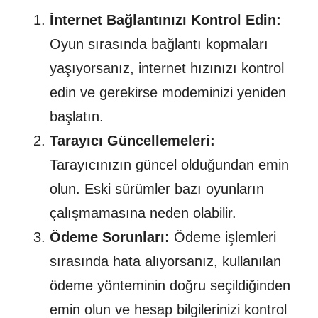
İnternet Bağlantınızı Kontrol Edin:
Oyun sırasında bağlantı kopmaları
yaşıyorsanız, internet hızınızı kontrol
edin ve gerekirse modeminizi yeniden
başlatın.
Tarayıcı Güncellemeleri:
Tarayıcınızın güncel olduğundan emin
olun. Eski sürümler bazı oyunların
çalışmamasına neden olabilir.
Ödeme Sorunları:
Ödeme işlemleri
sırasında hata alıyorsanız, kullanılan
ödeme yönteminin doğru seçildiğinden
emin olun ve hesap bilgilerinizi kontrol