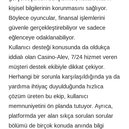
kişisel bilgilerinin korunmasını sağlıyor.
Böylece oyuncular, finansal işlemlerini
güvenle gerçekleştirebiliyor ve sadece
eğlenceye odaklanabiliyor.
Kullanıcı desteği konusunda da oldukça
iddialı olan Casino-Alev, 7/24 hizmet veren
müşteri destek ekibiyle dikkat çekiyor.
Herhangi bir sorunla karşılaşıldığında ya da
yardıma ihtiyaç duyulduğunda hızlıca
çözüm üreten bu ekip, kullanıcı
memnuniyetini ön planda tutuyor. Ayrıca,
platformda yer alan sıkça sorulan sorular
bölümü de birçok konuda anında bilgi