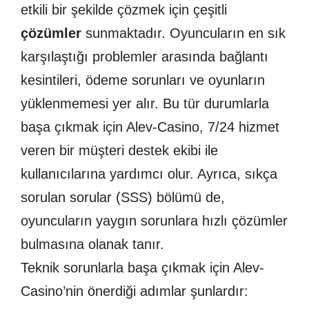
etkili bir şekilde çözmek için çeşitli
çözümler
sunmaktadır. Oyuncuların en sık
karşılaştığı problemler arasında bağlantı
kesintileri, ödeme sorunları ve oyunların
yüklenmemesi yer alır. Bu tür durumlarla
başa çıkmak için Alev-Casino, 7/24 hizmet
veren bir müşteri destek ekibi ile
kullanıcılarına yardımcı olur. Ayrıca, sıkça
sorulan sorular (SSS) bölümü de,
oyuncuların yaygın sorunlara hızlı çözümler
bulmasına olanak tanır.
Teknik sorunlarla başa çıkmak için Alev-
Casino’nin önerdiği adımlar şunlardır: