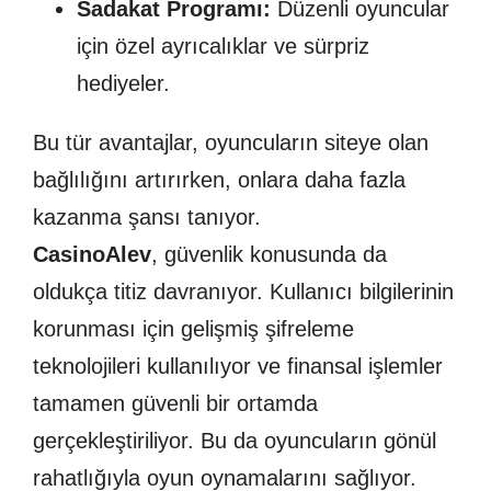
Sadakat Programı:
Düzenli oyuncular
için özel ayrıcalıklar ve sürpriz
hediyeler.
Bu tür avantajlar, oyuncuların siteye olan
bağlılığını artırırken, onlara daha fazla
kazanma şansı tanıyor.
CasinoAlev
, güvenlik konusunda da
oldukça titiz davranıyor. Kullanıcı bilgilerinin
korunması için gelişmiş şifreleme
teknolojileri kullanılıyor ve finansal işlemler
tamamen güvenli bir ortamda
gerçekleştiriliyor. Bu da oyuncuların gönül
rahatlığıyla oyun oynamalarını sağlıyor.