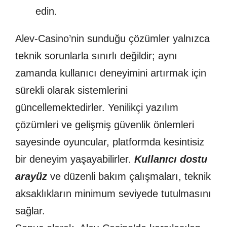
edin.
Alev-Casino’nin sunduğu çözümler yalnızca
teknik sorunlarla sınırlı değildir; aynı
zamanda kullanıcı deneyimini artırmak için
sürekli olarak sistemlerini
güncellemektedirler. Yenilikçi yazılım
çözümleri ve gelişmiş güvenlik önlemleri
sayesinde oyuncular, platformda kesintisiz
bir deneyim yaşayabilirler.
Kullanıcı dostu
arayüz
ve düzenli bakım çalışmaları, teknik
aksaklıkların minimum seviyede tutulmasını
sağlar.