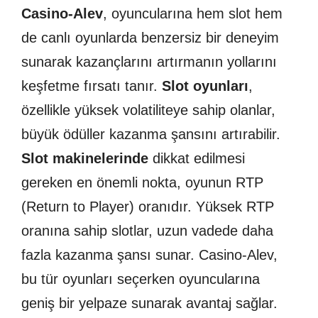
Casino-Alev
, oyuncularına hem slot hem
de canlı oyunlarda benzersiz bir deneyim
sunarak kazançlarını artırmanın yollarını
keşfetme fırsatı tanır.
Slot oyunları
,
özellikle yüksek volatiliteye sahip olanlar,
büyük ödüller kazanma şansını artırabilir.
Slot makinelerinde
dikkat edilmesi
gereken en önemli nokta, oyunun RTP
(Return to Player) oranıdır. Yüksek RTP
oranına sahip slotlar, uzun vadede daha
fazla kazanma şansı sunar. Casino-Alev,
bu tür oyunları seçerken oyuncularına
geniş bir yelpaze sunarak avantaj sağlar.