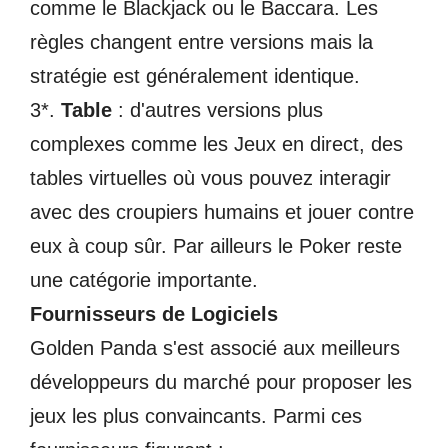
comme le Blackjack ou le Baccara. Les
règles changent entre versions mais la
stratégie est généralement identique.
3*.
Table
: d'autres versions plus
complexes comme les Jeux en direct, des
tables virtuelles où vous pouvez interagir
avec des croupiers humains et jouer contre
eux à coup sûr. Par ailleurs le Poker reste
une catégorie importante.
Fournisseurs de Logiciels
Golden Panda s'est associé aux meilleurs
développeurs du marché pour proposer les
jeux les plus convaincants. Parmi ces