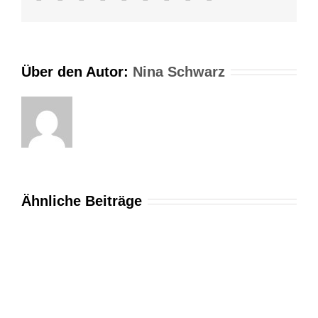
Mail
Über den Autor:
Nina Schwarz
Ähnliche Beiträge