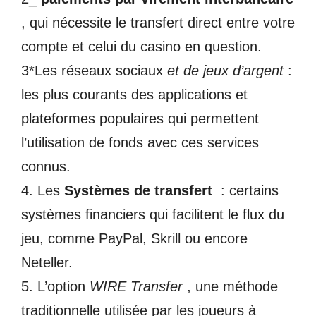
, qui nécessite le transfert direct entre votre
compte et celui du casino en question.
3*Les réseaux sociaux
et de jeux d’argent
:
les plus courants des applications et
plateformes populaires qui permettent
l’utilisation de fonds avec ces services
connus.
4. Les
Systèmes de transfert
: certains
systèmes financiers qui facilitent le flux du
jeu, comme PayPal, Skrill ou encore
Neteller.
5. L’option
WIRE Transfer
, une méthode
traditionnelle utilisée par les joueurs à