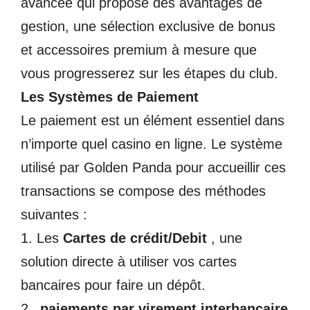
avancée qui propose des avantages de
gestion, une sélection exclusive de bonus
et accessoires premium à mesure que
vous progresserez sur les étapes du club.
Les Systèmes de Paiement
Le paiement est un élément essentiel dans
n’importe quel casino en ligne. Le système
utilisé par Golden Panda pour accueillir ces
transactions se compose des méthodes
suivantes :
1. Les
Cartes de crédit/Debit
, une
solution directe à utiliser vos cartes
bancaires pour faire un dépôt.
2_
paiements par virement interbancaire