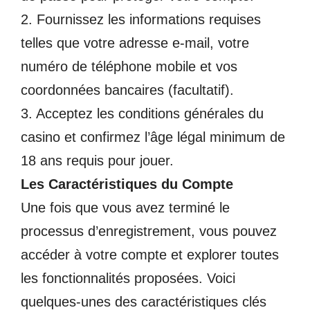
2. Fournissez les informations requises
telles que votre adresse e-mail, votre
numéro de téléphone mobile et vos
coordonnées bancaires (facultatif).
3. Acceptez les conditions générales du
casino et confirmez l’âge légal minimum de
18 ans requis pour jouer.
Les Caractéristiques du Compte
Une fois que vous avez terminé le
processus d’enregistrement, vous pouvez
accéder à votre compte et explorer toutes
les fonctionnalités proposées. Voici
quelques-unes des caractéristiques clés