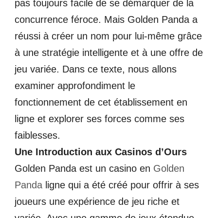
pas toujours facile de se démarquer de la
concurrence féroce. Mais Golden Panda a
réussi à créer un nom pour lui-même grâce
à une stratégie intelligente et à une offre de
jeu variée. Dans ce texte, nous allons
examiner approfondiment le
fonctionnement de cet établissement en
ligne et explorer ses forces comme ses
faiblesses.
Une Introduction aux Casinos d’Ours
Golden Panda est un casino en
Golden
Panda
ligne qui a été créé pour offrir à ses
joueurs une expérience de jeu riche et