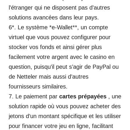
l’étranger qui ne disposent pas d’autres
solutions avancées dans leur pays.
6*. Le système *e-Wallet**, un compte
virtuel que vous pouvez configurer pour
stocker vos fonds et ainsi gérer plus
facilement votre argent avec le casino en
question, puisqu’il peut s’agir de PayPal ou
de Netteler mais aussi d’autres
fournisseurs similaires.
7. Le paiement par
cartes prépayées
, une
solution rapide où vous pouvez acheter des
jetons d’un montant spécifique et les utiliser
pour financer votre jeu en ligne, facilitant