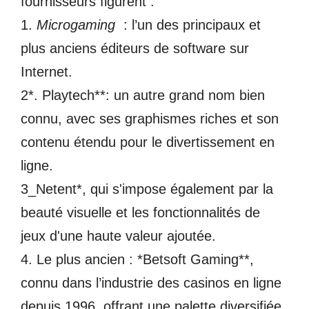
fournisseurs figurent :
1.
Microgaming
: l’un des principaux et
plus anciens éditeurs de software sur
Internet.
2*. Playtech**: un autre grand nom bien
connu, avec ses graphismes riches et son
contenu étendu pour le divertissement en
ligne.
3_Netent*, qui s'impose également par la
beauté visuelle et les fonctionnalités de
jeux d'une haute valeur ajoutée.
4. Le plus ancien : *Betsoft Gaming**,
connu dans l’industrie des casinos en ligne
depuis 1996, offrant une palette diversifiée