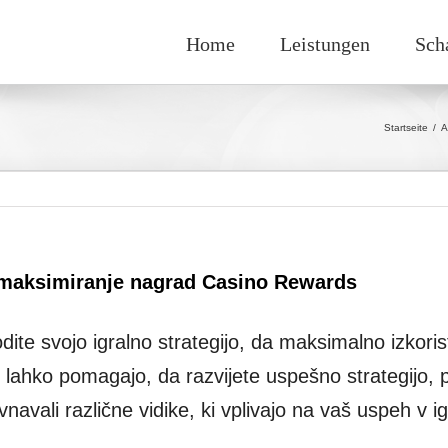
Home
Leistungen
Sch
Startseite
/
A
za maksimiranje nagrad Casino Rewards
dite svojo igralno strategijo, da maksimalno izkori
 lahko pomagajo, da razvijete uspešno strategijo, p
ali različne vidike, ki vplivajo na vaš uspeh v ig