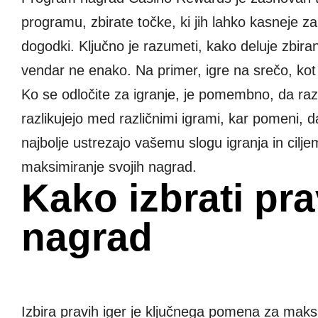
programu, zbirate točke, ki jih lahko kasneje z
dogodki. Ključno je razumeti, kako deluje zbiranj
vendar ne enako. Na primer, igre na srečo, kot s
Ko se odločite za igranje, je pomembno, da razm
razlikujejo med različnimi igrami, kar pomeni, 
najbolje ustrezajo vašemu slogu igranja in cilj
maksimiranje svojih nagrad.
Kako izbrati pr
nagrad
Izbira pravih iger je ključnega pomena za maks