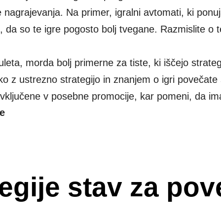
e nagrajevanja. Na primer, igralni avtomati, ki ponu
 so te igre pogosto bolj tvegane. Razmislite o tem,
ruleta, morda bolj primerne za tiste, ki iščejo stra
ahko z ustrezno strategijo in znanjem o igri poveča
 vključene v posebne promocije, kar pomeni, da ima
e
tegije stav za po