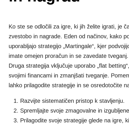
Ko ste se odločili za igre, ki jih želite igrati, 
zvestobo in nagrade. Eden od načinov, kako pove
uporabljajo strategijo „Martingale“, kjer podvoj
imate omejen proračun in se zavedate tveganj.
Druga strategija vključuje uporabo „flat bettin
svojimi financami in zmanjšati tveganje. Pomem
lahko prilagodite strategije in se osredotočite 
Razvijte sistematičen pristop k stavljenju.
Spremljajte svoje zmagovalne in izgubljene 
Prilagodite svoje strategije glede na igre, ki 