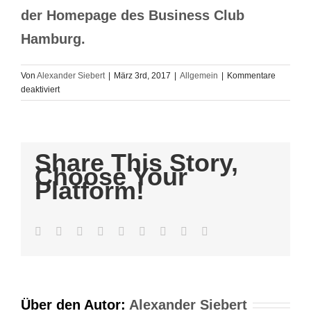
der Homepage des Business Club
Hamburg.
Von
Alexander Siebert
|
März 3rd, 2017
|
Allgemein
|
Kommentare
für
deaktiviert
Hamburg
wohnt
–
club!
Share This Story,
zum
Choose Your
Thema
Platform!
Wohnen
Facebook
Twitter
LinkedIn
Reddit
WhatsApp
Tumblr
Pinterest
Vk
E-
Mail
Über den Autor:
Alexander Siebert