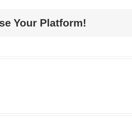
Juni:
Cyberrisiken
werden
se Your Platform!
immer
gefährlicher