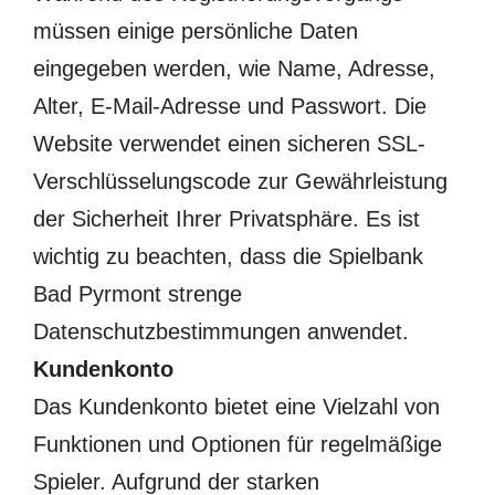
müssen einige persönliche Daten
eingegeben werden, wie Name, Adresse,
Alter, E-Mail-Adresse und Passwort. Die
Website verwendet einen sicheren SSL-
Verschlüsselungscode zur Gewährleistung
der Sicherheit Ihrer Privatsphäre. Es ist
wichtig zu beachten, dass die Spielbank
Bad Pyrmont strenge
Datenschutzbestimmungen anwendet.
Kundenkonto
Das Kundenkonto bietet eine Vielzahl von
Funktionen und Optionen für regelmäßige
Spieler. Aufgrund der starken