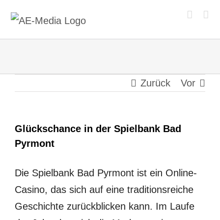
Zum
Inhalt
springen
Zurück
Vor
Glückschance in der Spielbank Bad
Pyrmont
Die Spielbank Bad Pyrmont ist ein Online-
Casino, das sich auf eine traditionsreiche
Geschichte zurückblicken kann. Im Laufe