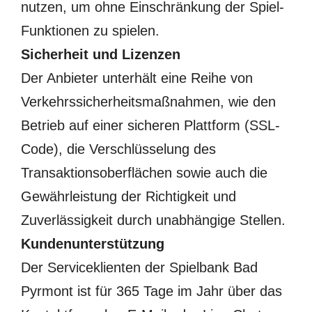
nutzen, um ohne Einschränkung der Spiel-
Funktionen zu spielen.
Sicherheit und Lizenzen
Der Anbieter unterhält eine Reihe von
Verkehrssicherheitsmaßnahmen, wie den
Betrieb auf einer sicheren Plattform (SSL-
Code), die Verschlüsselung des
Transaktionsoberflächen sowie auch die
Gewährleistung der Richtigkeit und
Zuverlässigkeit durch unabhängige Stellen.
Kundenunterstützung
Der Serviceklienten der Spielbank Bad
Pyrmont ist für 365 Tage im Jahr über das