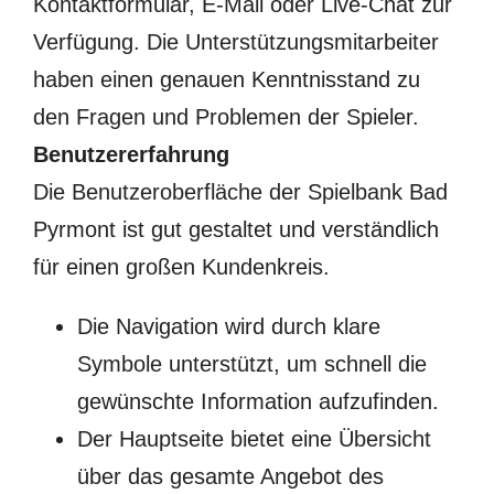
Kontaktformular, E-Mail oder Live-Chat zur
Verfügung. Die Unterstützungsmitarbeiter
haben einen genauen Kenntnisstand zu
den Fragen und Problemen der Spieler.
Benutzererfahrung
Die Benutzeroberfläche der Spielbank Bad
Pyrmont ist gut gestaltet und verständlich
für einen großen Kundenkreis.
Die Navigation wird durch klare
Symbole unterstützt, um schnell die
gewünschte Information aufzufinden.
Der Hauptseite bietet eine Übersicht
über das gesamte Angebot des