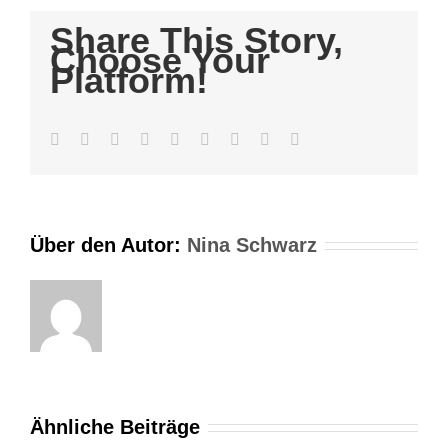
Spielbank
Share This Story,
Bad
Choose Your
Pyrmont
Platform!
Facebook
Twitter
LinkedIn
Reddit
WhatsApp
Tumblr
Pinterest
Vk
E-
Mail
Über den Autor:
Nina Schwarz
Ähnliche Beiträge