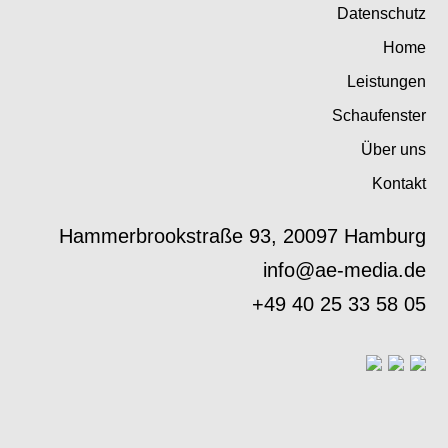
Datenschutz
Home
Leistungen
Schaufenster
Über uns
Kontakt
Hammerbrookstraße 93, 20097 Hamburg
info@ae-media.de
+49 40 25 33 58 05