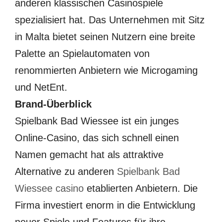
anderen klassischen Casinospiele
spezialisiert hat. Das Unternehmen mit Sitz
in Malta bietet seinen Nutzern eine breite
Palette an Spielautomaten von
renommierten Anbietern wie Microgaming
und NetEnt.
Brand-Überblick
Spielbank Bad Wiessee ist ein junges
Online-Casino, das sich schnell einen
Namen gemacht hat als attraktive
Alternative zu anderen
Spielbank Bad
Wiessee casino
etablierten Anbietern. Die
Firma investiert enorm in die Entwicklung