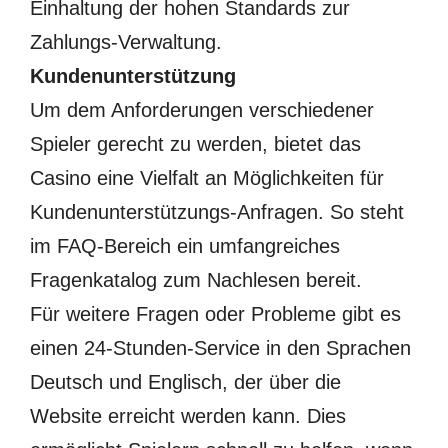
Einhaltung der hohen Standards zur
Zahlungs-Verwaltung.
Kundenunterstützung
Um dem Anforderungen verschiedener
Spieler gerecht zu werden, bietet das
Casino eine Vielfalt an Möglichkeiten für
Kundenunterstützungs-Anfragen. So steht
im FAQ-Bereich ein umfangreiches
Fragenkatalog zum Nachlesen bereit.
Für weitere Fragen oder Probleme gibt es
einen 24-Stunden-Service in den Sprachen
Deutsch und Englisch, der über die
Website erreicht werden kann. Dies