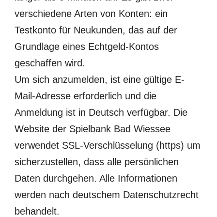
verschiedene Arten von Konten: ein
Testkonto für Neukunden, das auf der
Grundlage eines Echtgeld-Kontos
geschaffen wird.
Um sich anzumelden, ist eine gültige E-
Mail-Adresse erforderlich und die
Anmeldung ist in Deutsch verfügbar. Die
Website der Spielbank Bad Wiessee
verwendet SSL-Verschlüsselung (https) um
sicherzustellen, dass alle persönlichen
Daten durchgehen. Alle Informationen
werden nach deutschem Datenschutzrecht
behandelt.