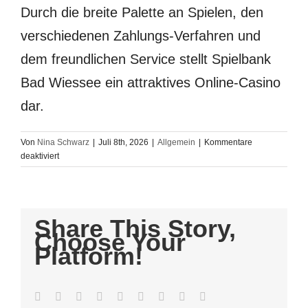
Durch die breite Palette an Spielen, den
verschiedenen Zahlungs-Verfahren und
dem freundlichen Service stellt Spielbank
Bad Wiessee ein attraktives Online-Casino
dar.
Von
Nina Schwarz
|
Juli 8th, 2026
|
Allgemein
|
Kommentare
für
deaktiviert
Die
Slot-
Maschinen
der
Share This Story,
Spielbank
Choose Your
Bad
Platform!
Wiessee
Facebook
Twitter
LinkedIn
Reddit
WhatsApp
Tumblr
Pinterest
Vk
E-
Mail