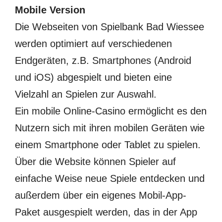
Mobile Version
Die Webseiten von Spielbank Bad Wiessee
werden optimiert auf verschiedenen
Endgeräten, z.B. Smartphones (Android
und iOS) abgespielt und bieten eine
Vielzahl an Spielen zur Auswahl.
Ein mobile Online-Casino ermöglicht es den
Nutzern sich mit ihren mobilen Geräten wie
einem Smartphone oder Tablet zu spielen.
Über die Website können Spieler auf
einfache Weise neue Spiele entdecken und
außerdem über ein eigenes Mobil-App-
Paket ausgespielt werden, das in der App