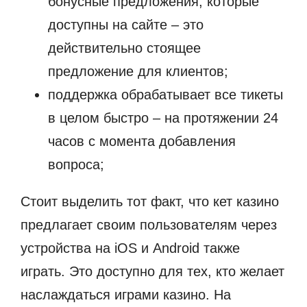
бонусные предложения, которые
доступны на сайте – это
действительно стоящее
предложение для клиентов;
поддержка обрабатывает все тикеты
в целом быстро – на протяжении 24
часов с момента добавления
вопроса;
Стоит выделить тот факт, что кет казино
предлагает своим пользователям через
устройства на iOS и Android также
играть. Это доступно для тех, кто желает
наслаждаться играми казино. На