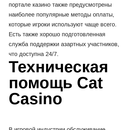
портале казино также предусмотрены
наиболее популярные методы оплаты,
которые игроки используют чаще всего.
Есть также хорошо подготовленная
служба поддержки азартных участников,
что доступна 24/7.
Техническая
помощь Cat
Casino
В игровой индустрии обслуживание