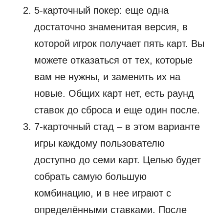
5-карточный покер: еще одна
достаточно знаменитая версия, в
которой игрок получает пять карт. Вы
можете отказаться от тех, которые
вам не нужны, и заменить их на
новые. Общих карт нет, есть раунд
ставок до сброса и еще один после.
7-карточный стад – в этом варианте
игры каждому пользователю
доступно до семи карт. Целью будет
собрать самую большую
комбинацию, и в нее играют с
определёнными ставками. После