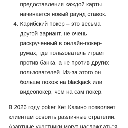
предоставления каждой карты
начинается новый раунд ставок.
Карибский покер – это весьма
другой вариант, не очень
раскрученный в онлайн-покер-
румах, где пользователь играет
против банка, а не против других
пользователей. Из-за этого он
больше похож на blackjack или
видеопокер, чем на сам покер.
В 2026 году poker Кет Казино позволяет
клиентам освоить различные стратегии.
Азартные участники могут наслаждаться