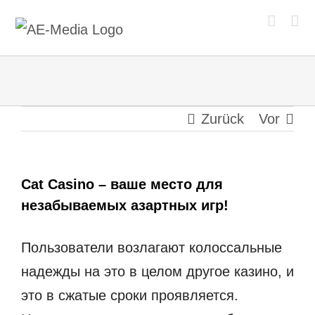
Zum
Inhalt
springen
Zurück
Vor
Cat Casino – ваше место для
незабываемых азартных игр!
Пользователи возлагают колоссальные
надежды на это в целом другое казино, и
это в сжатые сроки проявляется.