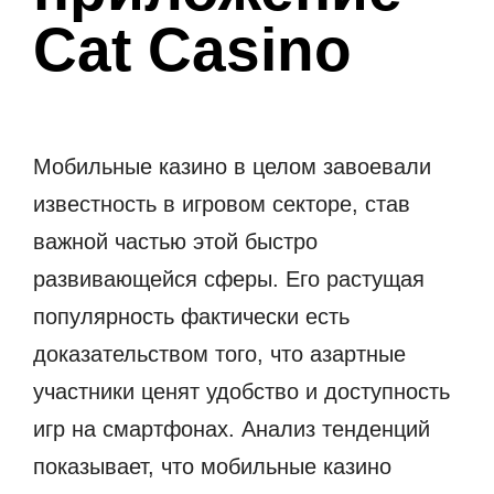
Cat Casino
Мобильные казино в целом завоевали
известность в игровом секторе, став
важной частью этой быстро
развивающейся сферы. Его растущая
популярность фактически есть
доказательством того, что азартные
участники ценят удобство и доступность
игр на смартфонах. Анализ тенденций
показывает, что мобильные казино