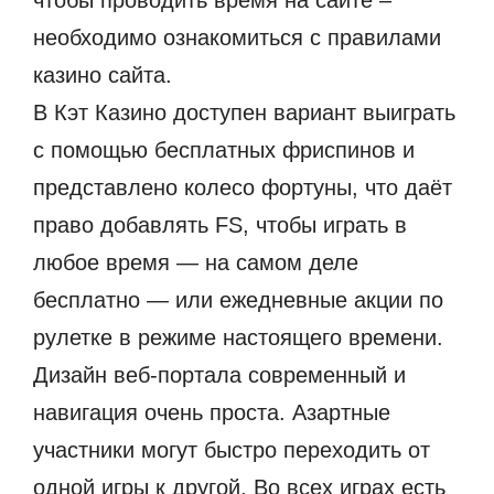
чтобы проводить время на сайте –
необходимо ознакомиться с правилами
казино сайта.
В Кэт Казино доступен вариант выиграть
с помощью бесплатных фриспинов и
представлено колесо фортуны, что даёт
право добавлять FS, чтобы играть в
любое время — на самом деле
бесплатно — или ежедневные акции по
рулетке в режиме настоящего времени.
Дизайн веб-портала современный и
навигация очень проста. Азартные
участники могут быстро переходить от
одной игры к другой. Во всех играх есть