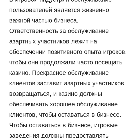
пользователей является жизненно
важной частью бизнеса.
Ответственность за обслуживание
азартных участников лежит на
обеспечении позитивного опыта игроков,
чтобы они продолжали часто посещать
казино. Прекрасное обслуживание
клиентов заставит азартных участников
возвращаться, и казино должны
обеспечивать хорошее обслуживание
клиентов, чтобы оставаться в бизнесе.
Чтобы оставаться в бизнесе, игровые
заведения должны предоставлять