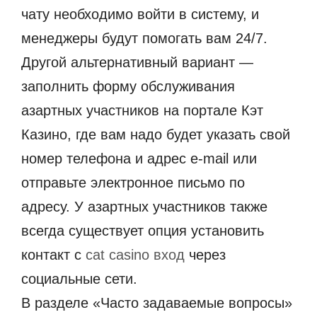
чату необходимо войти в систему, и
менеджеры будут помогать вам 24/7.
Другой альтернативный вариант —
заполнить форму обслуживания
азартных участников на портале Кэт
Казино, где вам надо будет указать свой
номер телефона и адрес e-mail или
отправьте электронное письмо по
адресу. У азартных участников также
всегда существует опция установить
контакт с
cat casino вход
через
социальные сети.
В разделе «Часто задаваемые вопросы»