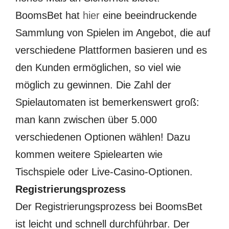
BoomsBet hat
hier
eine beeindruckende
Sammlung von Spielen im Angebot, die auf
verschiedene Plattformen basieren und es
den Kunden ermöglichen, so viel wie
möglich zu gewinnen. Die Zahl der
Spielautomaten ist bemerkenswert groß:
man kann zwischen über 5.000
verschiedenen Optionen wählen! Dazu
kommen weitere Spielearten wie
Tischspiele oder Live-Casino-Optionen.
Registrierungsprozess
Der Registrierungsprozess bei BoomsBet
ist leicht und schnell durchführbar. Der