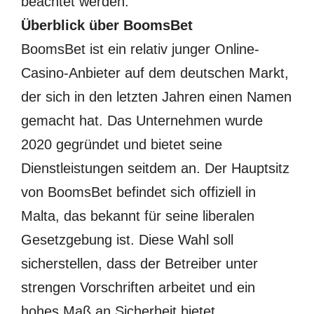
beachtet werden.
Überblick über BoomsBet
BoomsBet ist ein relativ junger Online-
Casino-Anbieter auf dem deutschen Markt,
der sich in den letzten Jahren einen Namen
gemacht hat. Das Unternehmen wurde
2020 gegründet und bietet seine
Dienstleistungen seitdem an. Der Hauptsitz
von BoomsBet befindet sich offiziell in
Malta, das bekannt für seine liberalen
Gesetzgebung ist. Diese Wahl soll
sicherstellen, dass der Betreiber unter
strengen Vorschriften arbeitet und ein
hohes Maß an Sicherheit bietet.