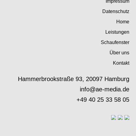
Impressum
Datenschutz
Home
Leistungen
Schaufenster
Über uns
Kontakt
Hammerbrookstraße 93, 20097 Hamburg
info@ae-media.de
+49 40 25 33 58 05