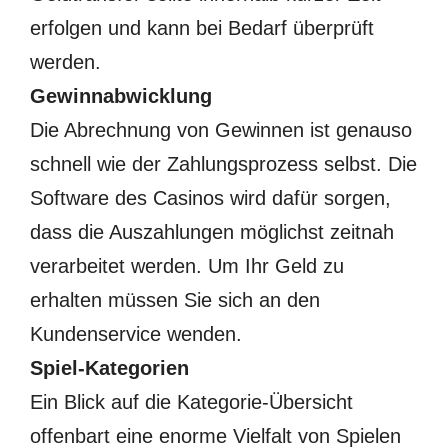
erfolgen und kann bei Bedarf überprüft
werden.
Gewinnabwicklung
Die Abrechnung von Gewinnen ist genauso
schnell wie der Zahlungsprozess selbst. Die
Software des Casinos wird dafür sorgen,
dass die Auszahlungen möglichst zeitnah
verarbeitet werden. Um Ihr Geld zu
erhalten müssen Sie sich an den
Kundenservice wenden.
Spiel-Kategorien
Ein Blick auf die Kategorie-Übersicht
offenbart eine enorme Vielfalt von Spielen