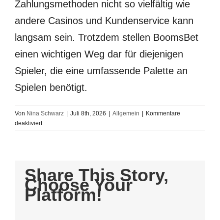
Zahlungsmethoden nicht so vielfältig wie
andere Casinos und Kundenservice kann
langsam sein. Trotzdem stellen BoomsBet
einen wichtigen Weg dar für diejenigen
Spieler, die eine umfassende Palette an
Spielen benötigt.
Von
Nina Schwarz
|
Juli 8th, 2026
|
Allgemein
|
Kommentare
für
deaktiviert
BoomsBets
Gewinnspiel-
Chancen
sind
Share This Story,
beeindruckend,
Choose Your
aber
Platform!
Risiken
müssen
beachtet