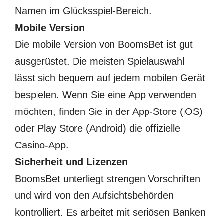
Namen im Glücksspiel-Bereich.
Mobile Version
Die mobile Version von BoomsBet ist gut
ausgerüstet. Die meisten Spielauswahl
lässt sich bequem auf jedem mobilen Gerät
bespielen. Wenn Sie eine App verwenden
möchten, finden Sie in der App-Store (iOS)
oder Play Store (Android) die offizielle
Casino-App.
Sicherheit und Lizenzen
BoomsBet unterliegt strengen Vorschriften
und wird von den Aufsichtsbehörden
kontrolliert. Es arbeitet mit seriösen Banken