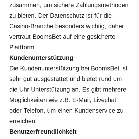
zusammen, um sichere Zahlungsmethoden
zu bieten. Der Datenschutz ist für die
Casino-Branche besonders wichtig, daher
vertraut BoomsBet auf eine gesicherte
Plattform.
Kundenunterstützung
Die Kundenunterstützung bei BoomsBet ist
sehr gut ausgestattet und bietet rund um
die Uhr Unterstützung an. Es gibt mehrere
Möglichkeiten wie z.B. E-Mail, Livechat
oder Telefon, um einen Kundenservice zu
erreichen.
Benutzerfreundlichkeit