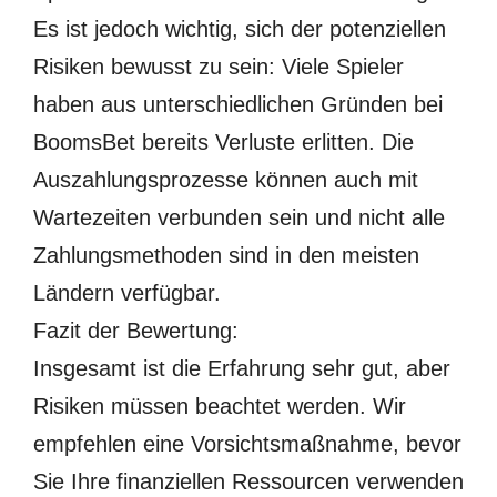
Es ist jedoch wichtig, sich der potenziellen
Risiken bewusst zu sein: Viele Spieler
haben aus unterschiedlichen Gründen bei
BoomsBet bereits Verluste erlitten. Die
Auszahlungsprozesse können auch mit
Wartezeiten verbunden sein und nicht alle
Zahlungsmethoden sind in den meisten
Ländern verfügbar.
Fazit der Bewertung:
Insgesamt ist die Erfahrung sehr gut, aber
Risiken müssen beachtet werden. Wir
empfehlen eine Vorsichtsmaßnahme, bevor
Sie Ihre finanziellen Ressourcen verwenden