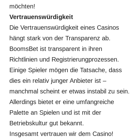
möchten!
Vertrauenswürdigkeit
Die Vertrauenswürdigkeit eines Casinos
hängt stark von der Transparenz ab.
BoomsBet ist transparent in ihren
Richtlinien und Registrierungprozessen.
Einige Spieler mögen die Tatsache, dass
dies ein relativ junger Anbieter ist –
manchmal scheint er etwas instabil zu sein.
Allerdings bietet er eine umfangreiche
Palette an Spielen und ist mit der
Betriebskultur gut bekannt.
Insgesamt vertrauen wir dem Casino!