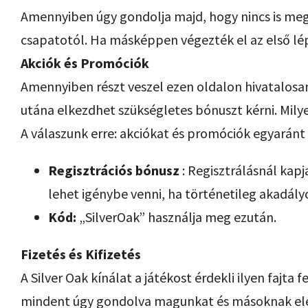
Amennyiben úgy gondolja majd, hogy nincs is megf
csapatotól. Ha másképpen végezték el az első lépé
Akciók és Promóciók
Amennyiben részt veszel ezen oldalon hivatalosan
utána elkezdhet szükségletes bónuszt kérni. Milye
A válaszunk erre: akciókat és promóciók egyaránt 
Regisztrációs bónusz
: Regisztrálásnál ka
lehet igénybe venni, ha történetileg akadály
Kód:
„SilverOak” használja meg ezután.
Fizetés és Kifizetés
A Silver Oak kínálat a játékost érdekli ilyen fajt
mindent úgy gondolva magunkat és másoknak el