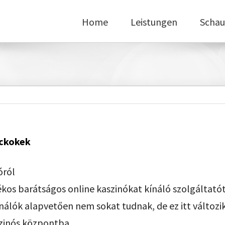
Home
Leistungen
Schau
uckokek
óról
os barátságos online kaszinókat kínáló szolgáltatót
ználók alapvetően nem sokat tudnak, de ez itt változ
szinós központba.