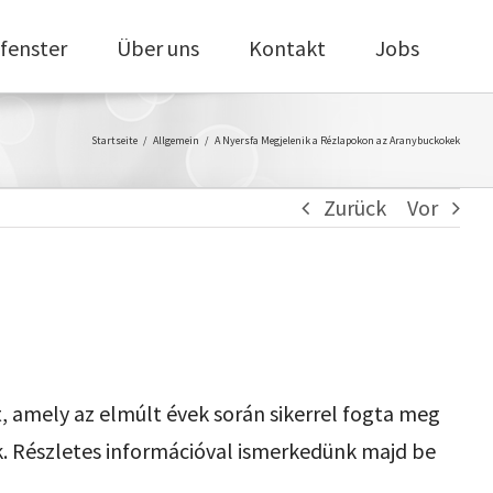
fenster
Über uns
Kontakt
Jobs
Startseite
/
Allgemein
/
A Nyersfa Megjelenik a Rézlapokon az Aranybuckokek
Zurück
Vor
, amely az elmúlt évek során sikerrel fogta meg
ik. Részletes információval ismerkedünk majd be