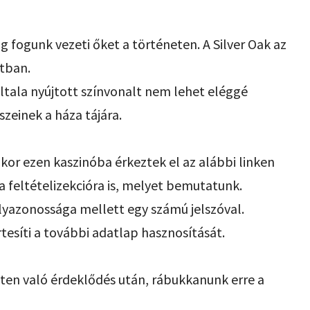
g fogunk vezeti őket a történeten. A Silver Oak az
atban.
általa nyújtott színvonalt nem lehet eléggé
zeinek a háza tájára.
kor ezen kaszinóba érkeztek el az alábbi linken
 a feltételizekcióra is, melyet bemutatunk.
lyazonossága mellett egy számú jelszóval.
rtesíti a további adatlap hasznosítását.
eten való érdeklődés után, rábukkanunk erre a